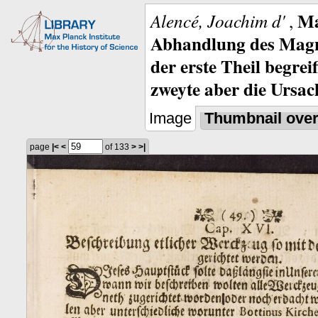
Ma
Alencé, Joachim d'
,
Abhandlung des Magne
der erste Theil begre
zweyte aber die Ursa
Image
Thumbnail ove
page
|<
<
of 133
>
>|