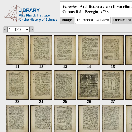
Architettvra : con il svo cōm
Vitruvius
,
Caporali de Pervgia
,
1536
Image
Thumbnail overview
Document 
<
>
11
12
13
14
15
23
24
25
26
27