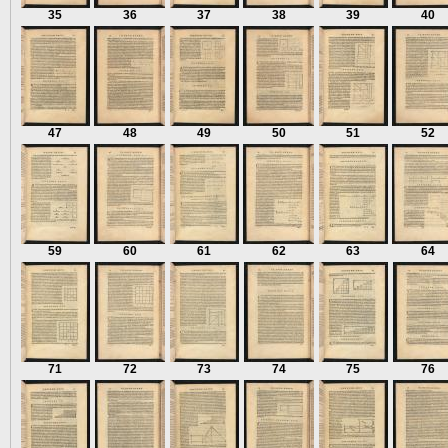
35
36
37
38
39
40
47
48
49
50
51
52
59
60
61
62
63
64
71
72
73
74
75
76