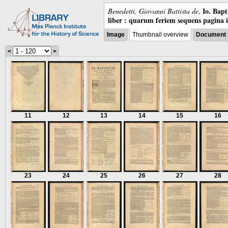
Io. Bap
Benedetti, Giovanni Battista de
,
liber : quarum feriem sequens pagina 
Image
Thumbnail overview
Document 
<
>
11
12
13
14
15
16
23
24
25
26
27
28