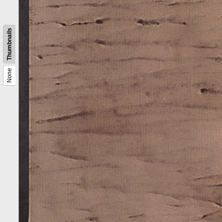
Thumbnails
None