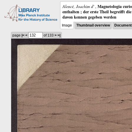
Magnetologia curio
Alencé, Joachim d'
,
enthalten ; der erste Theil begreifft 
davon kennen gegeben werden
Image
Thumbnail overview
Document 
page
|<
<
of 133
>
>|