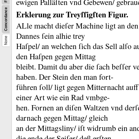
ewigen Palläſten vnd Gebewen/ gebrau
Concordance
Erklerung zur Treyſſigſten Figur.
ALle macht dieſer Machine ligt an den
Dannes ſein alhie trey
None
Haſpel/ an welchen ſich das Sell alſo 
den Haſpe
n gegen Mittag
bleibt.
Damit du aber die ſach beſſer ver
haben.
Der Stein den man fort-
führen ſoll/ ligt gegen Mitternacht auf
einer Art wie ein Rad vmbge-
hen.
Fornen an diſen Waltzen vnd derſe
darnach gegen Mittag/ gleich
an der Mittagsliny/ iſt widrumb ein an
die ende der Seiſer/ deß erſten