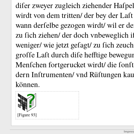
diſer zweyer zugleich ziehender Haſpel
wirdt von dem tritten/ der bey der Laſt 
wann derſelbe gezogen wirdt/ wil er de
zu ſich ziehen/ der doch vnbeweglich i
weniger/ wie jetzt geſagt/ zu ſich zeuch
groſſe Laſt durch diſe hefftige bewegu
Menſchen fortgerucket wirdt/ die ſonſte
dern Inſtrumenten/ vnd Rüſtungen kau
können.
[Figure 93]
Impre