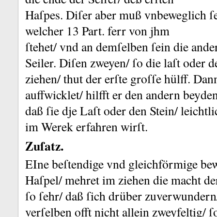
Haſpe
s.
Diſer aber muß vnbeweglich ſei
welcher 13
Part.
ferr von jhm
ſtehet/ vnd an demſelben ſein die and
Seiler.
Diſen zweyen/ ſo die laſt oder d
ziehen/ thut der erſte groſſe hülff.
Dann
auffwicklet/ hilfft er den andern beyde
daß ſie dje Laſt oder den Stein/ leichtl
im Werek erfahren wirſt.
Zuſatz.
EIne beſtendige vnd gleichförmige be
Haſpel/ mehret im ziehen die macht d
ſo ſehr/ daß ſich drüber zuverwundern/ 
verſelben offt nicht allein zweyfeltig/ 