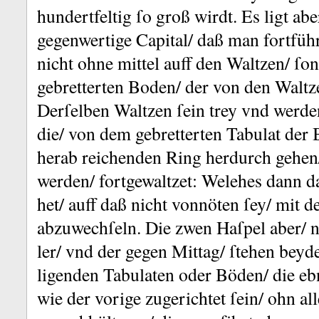
hundertfeltig ſo groß wirdt.
Es ligt abe
gegenwertige Capital/ daß man fortführ
nicht ohne mittel auff den Waltzen/ ſon
gebretterten Boden/ der von den Waltz
Derſelben Waltzen ſein trey
vnd werden
die/ von dem gebretterten Tabulat
der 
herab reichenden Ring herdurch gehen
werden/ fortgewaltzet:
Welehes dann d
het/ auff daß nicht vonnöten ſey/ mit d
abzuwechſeln.
Die zwen Haſpel aber/ n
ler/ vnd der gegen Mittag/ ſtehen beyd
ligenden Tabulaten oder Böden/ die e
wie der vorige zugerichtet ſein/ ohn al