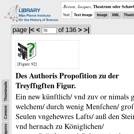
Theatrum oder Schawb
Besson, Jacques
,
Text
Text Image
Image
XML
Thumb
page
|<
<
of 136
>
>|
[Figure 92]
Des Authoris Propoſition zu der
Treyſſıgſten Figur.
Thumbnails
Ein new künſtlich/ vnd zuv or ni
mals 
welchem/ durch wenig Menſchen/ groſ
Content
Seulen vngehewres Laſts/ auß den Ste
vnd hernach zu Königlichen/
Figures