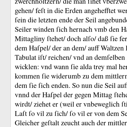
zwerchhöltzern/ die man ſihet vberzwer
gehen/ feſt in die Erden angehefftet we
ſein die letzten ende der Seil angebund
Seiler winden ſich hernach vmb den Ha
Mittag
liny ſtehet/ doch alſo/ daß ſie fe
dem Haſpel/ der an dem/ auff Waltzen 
Tabulat iſt/ reichen/ vnd an demſelben 
wicklen:
vnd wann ſie alda trey mal h
kommen ſie widerumb zu dem mittlern
dem ſie ſich enden.
So nun die Seil auf
vnnd der Haſpel der gegen Mittag ſteh
wirdt/ ziehet er (weil er vnbeweglich ſti
Laſt ſo vil zu ſich/ ſo vil er von dem Se
Gleicher geſtalt zeucht auch der mittler