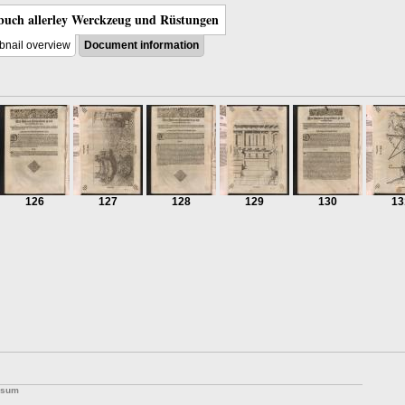
uch allerley Werckzeug und Rüstungen
nail overview
Document information
126
127
128
129
130
13
ssum