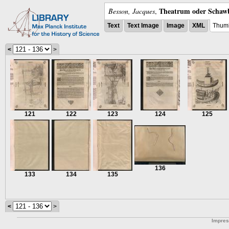
Theatrum oder Schawb
Besson, Jacques
,
Text
Text Image
Image
XML
Thumb
<
>
121
122
123
124
125
136
133
134
135
<
>
Impre