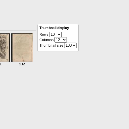
Thumbnail display
Rows
Columns
Thumbnail size
1
132