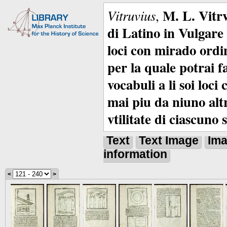
M. L. Vitrv
Vitruvius
,
di Latino in Vulgare 
loci con mirado ordin
per la quale potrai f
vocabuli a li soi loc
mai piu da niuno alt
vtilitate di ciascuno 
Text
Text Image
Im
information
<
>