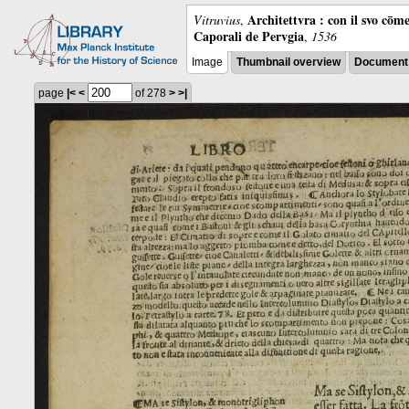
Architettvra : con il svo cōm
Vitruvius
,
Caporali de Pervgia
,
1536
Image
Thumbnail overview
Document 
page
|<
<
of 278
>
>|