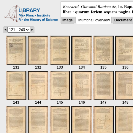
Io. Bap
Benedetti, Giovanni Battista de
,
liber : quarum feriem sequens pagina 
Image
Thumbnail overview
Document 
<
>
131
132
133
134
135
136
143
144
145
146
147
148