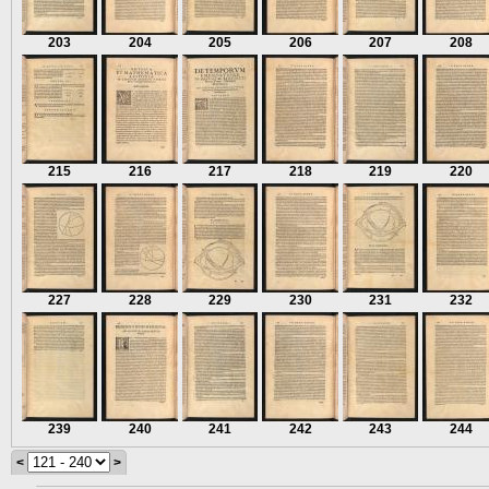
203
204
205
206
207
208
215
216
217
218
219
220
227
228
229
230
231
232
239
240
241
242
243
244
<
>