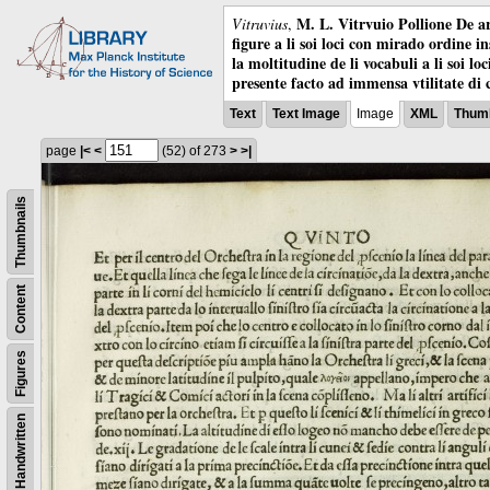
M. L. Vitrvuio Pollione De ar
Vitruvius
,
figure a li soi loci con mirado ordine i
la moltitudine de li vocabuli a li soi l
presente facto ad immensa vtilitate di 
Text
Text Image
Image
XML
Thumb
page
|<
<
(52)
of 273
>
>|
Thumbnails
Content
Figures
Handwritten