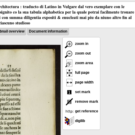
chitectura : traducto di Latino in Vulgare dal vero exemplare con le
nsignito co la sua tabula alphabetica per la quale potrai facilmente trouare
oci con summa diligentia expositi & enucleati mai piu da niuno altro fin al
ciascuno studioso
nail overview
Document information
zoom in
zoom out
zoom area
full page
page width
set mark
remove mark
get reference
digilib