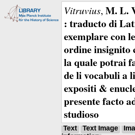
M. L. 
Vitruvius
,
: traducto di La
exemplare con le 
ordine insignito 
la quale potrai 
de li vocabuli a 
expositi & enucle
presente facto a
studioso
Text
Text Image
Im