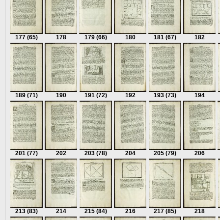
177
(65)
178
179
(66)
180
181
(67)
182
189
(71)
190
191
(72)
192
193
(73)
194
201
(77)
202
203
(78)
204
205
(79)
206
213
(83)
214
215
(84)
216
217
(85)
218