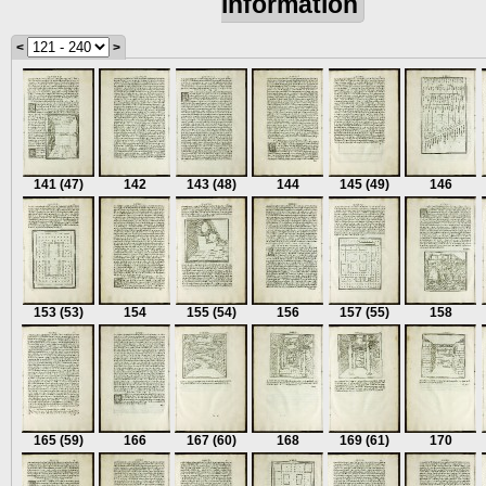
information
<
>
141
(47)
142
143
(48)
144
145
(49)
146
153
(53)
154
155
(54)
156
157
(55)
158
165
(59)
166
167
(60)
168
169
(61)
170