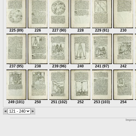
225
(89)
226
227
(90)
228
229
(91)
230
237
(95)
238
239
(96)
240
241
(97)
242
249
(101)
250
251
(102)
252
253
(103)
254
<
>
Impre