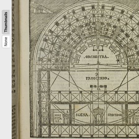
Thumbnails
None