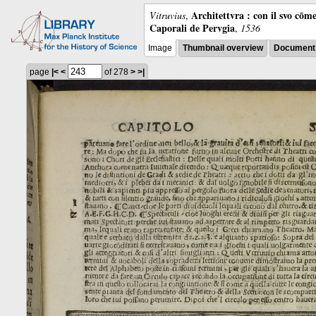
Architettvra : con il svo cōm
Vitruvius
,
Caporali de Pervgia
,
1536
Image
Thumbnail overview
Document 
page
|<
<
of 278
>
>|