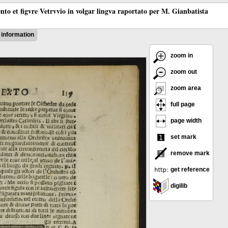
ento et figvre Vetrvvio in volgar lingva raportato per M. Gianbatista
information
zoom in
zoom out
zoom area
full page
page width
set mark
remove mark
get reference
digilib