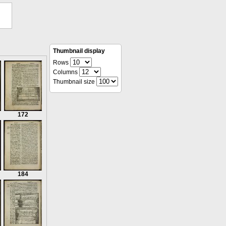
Thumbnail display
Rows
Columns
Thumbnail size
172
184