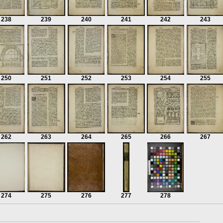
238
239
240
241
242
243
250
251
252
253
254
255
262
263
264
265
266
267
274
275
276
277
278