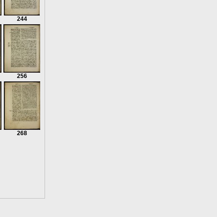
244
256
268