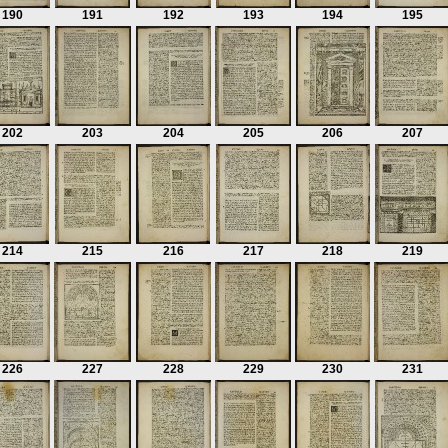
190
191
192
193
194
195
202
203
204
205
206
207
214
215
216
217
218
219
226
227
228
229
230
231