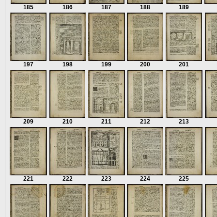
185
186
187
188
189
197
198
199
200
201
209
210
211
212
213
221
222
223
224
225