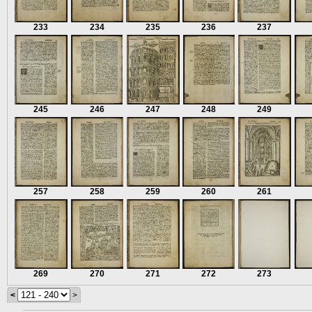
233
234
235
236
237
245
246
247
248
249
257
258
259
260
261
269
270
271
272
273
<
>