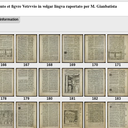
ento et figvre Vetrvvio in volgar lingva raportato per M. Gianbatista
information
166
167
168
169
170
171
178
179
180
181
182
183