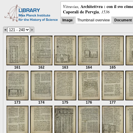
Architettvra : con il svo cōm
Vitruvius
,
Caporali de Pervgia
,
1536
Image
Thumbnail overview
Document 
<
>
161
162
163
164
165
173
174
175
176
177