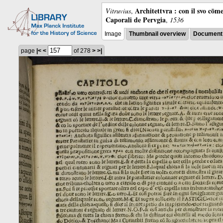
Architettvra : con il svo cōm
Vitruvius
,
Caporali de Pervgia
,
1536
Image
Thumbnail overview
Document 
page
|<
<
of 278
>
>|