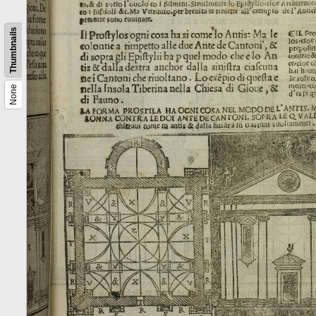
Thumbnails
None