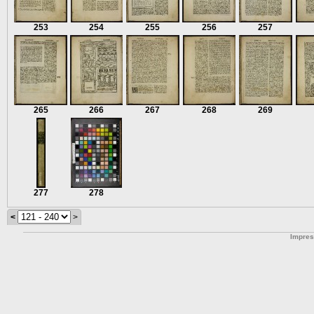
253
254
255
256
257
265
266
267
268
269
277
278
<
>
Impre