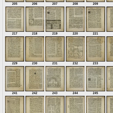
205
206
207
208
209
217
218
219
220
221
229
230
231
232
233
241
242
243
244
245