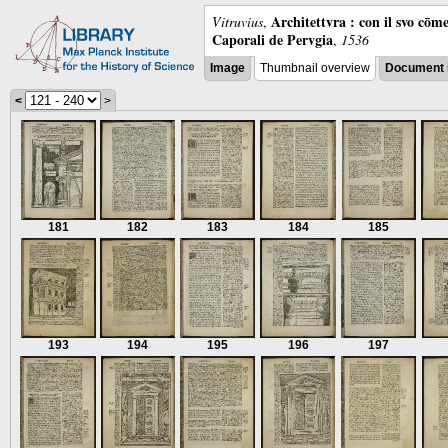
Architettvra : con il svo cōm
Vitruvius
,
Caporali de Pervgia
,
1536
Image
Thumbnail overview
Document 
<
>
181
182
183
184
185
193
194
195
196
197