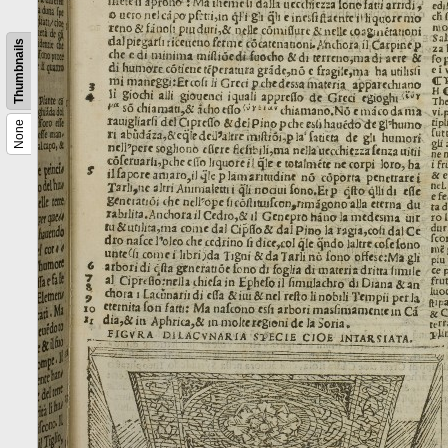
Thumbnails
None