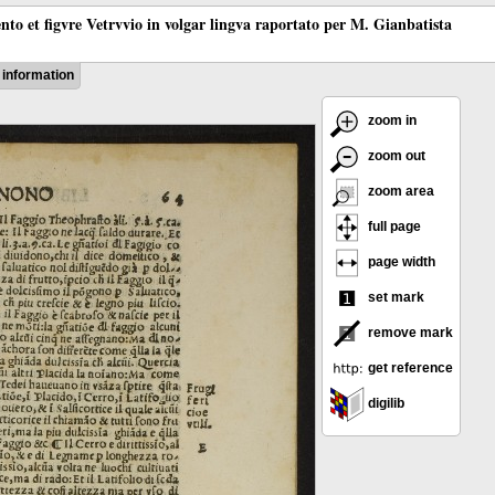
ento et figvre Vetrvvio in volgar lingva raportato per M. Gianbatista
information
zoom in
zoom out
zoom area
full page
page width
set mark
remove mark
get reference
digilib