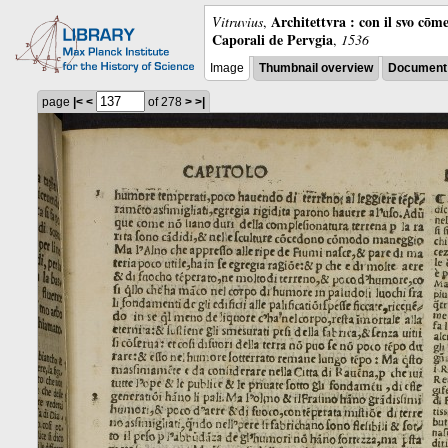
Architettvra : con il svo cōm
Vitruvius
,
Caporali de Pervgia
,
1536
Image
Thumbnail overview
Document 
page
|<
<
of 278
>
>|