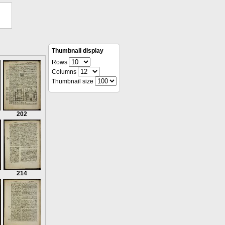
Thumbnail display
Rows
Columns
Thumbnail size
202
214