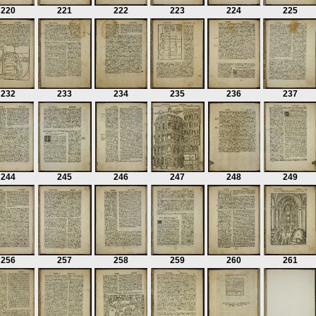
220
221
222
223
224
225
232
233
234
235
236
237
244
245
246
247
248
249
256
257
258
259
260
261