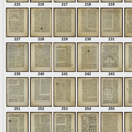
215
216
217
218
219
227
228
229
230
231
239
240
241
242
243
251
252
253
254
255