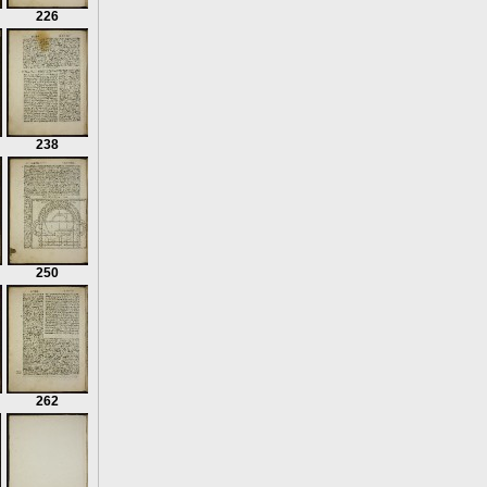
226
238
250
262