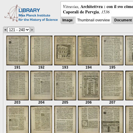
Architettvra : con il svo cōm
Vitruvius
,
Caporali de Pervgia
,
1536
Image
Thumbnail overview
Document 
<
>
191
192
193
194
195
203
204
205
206
207