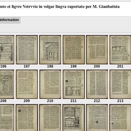
ento et figvre Vetrvvio in volgar lingva raportato per M. Gianbatista
information
196
197
198
199
200
201
208
209
210
211
212
213