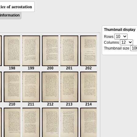
ice of aerostation
information
Thumbnail display
Rows
Columns
Thumbnail size
198
199
200
201
202
210
211
212
213
214