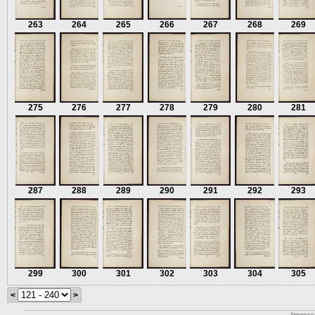
263
264
265
266
267
268
269
275
276
277
278
279
280
281
287
288
289
290
291
292
293
299
300
301
302
303
304
305
<
>
Impre