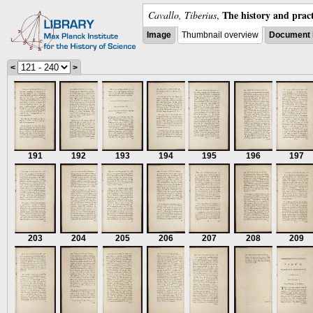
The history and pract
Cavallo, Tiberius
,
Image
Thumbnail overview
Document 
<
>
191
192
193
194
195
196
197
203
204
205
206
207
208
209