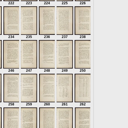
222
223
224
225
226
234
235
236
237
238
246
247
248
249
250
258
259
260
261
262