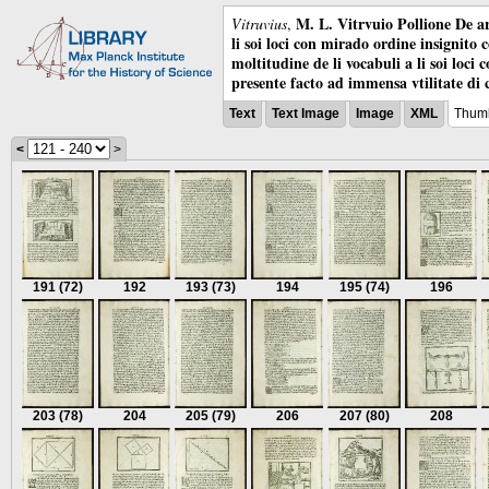
M. L. Vitrvuio Pollione De ar
Vitruvius
,
li soi loci con mirado ordine insignito 
moltitudine de li vocabuli a li soi loci
presente facto ad immensa vtilitate di 
Text
Text Image
Image
XML
Thumb
<
>
191
(72)
192
193
(73)
194
195
(74)
196
203
(78)
204
205
(79)
206
207
(80)
208