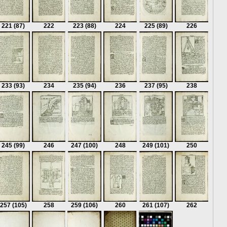
221
(87)
222
223
(88)
224
225
(89)
226
233
(93)
234
235
(94)
236
237
(95)
238
245
(99)
246
247
(100)
248
249
(101)
250
257
(105)
258
259
(106)
260
261
(107)
262