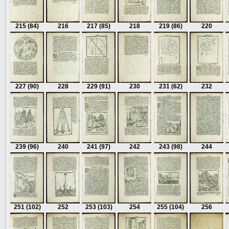
215
(84)
216
217
(85)
218
219
(86)
220
227
(90)
228
229
(91)
230
231
(62)
232
239
(96)
240
241
(97)
242
243
(98)
244
251
(102)
252
253
(103)
254
255
(104)
256