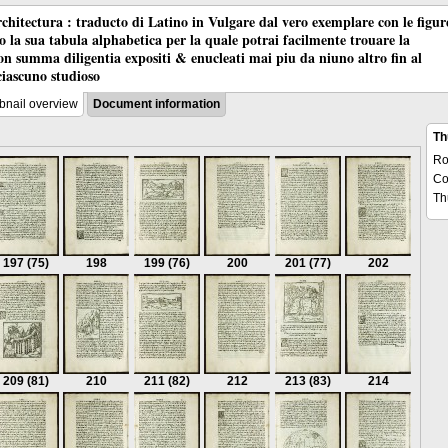
chitectura : traducto di Latino in Vulgare dal vero exemplare con le figur
co la sua tabula alphabetica per la quale potrai facilmente trouare la
 con summa diligentia expositi & enucleati mai piu da niuno altro fin al
ciascuno studioso
nail overview
Document information
Th
R
Co
Th
197
(75)
198
199
(76)
200
201
(77)
202
209
(81)
210
211
(82)
212
213
(83)
214