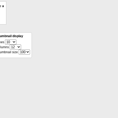
e a
umbnail display
ows
lumns
umbnail size