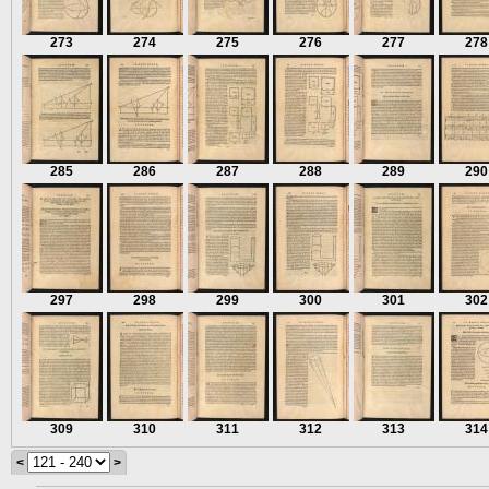
273
274
275
276
277
278
285
286
287
288
289
290
297
298
299
300
301
302
309
310
311
312
313
314
<
>