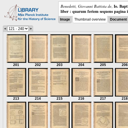
Io. Bap
Benedetti, Giovanni Battista de
,
liber : quarum feriem sequens pagina 
Image
Thumbnail overview
Document 
<
>
201
202
203
204
205
206
213
214
215
216
217
218