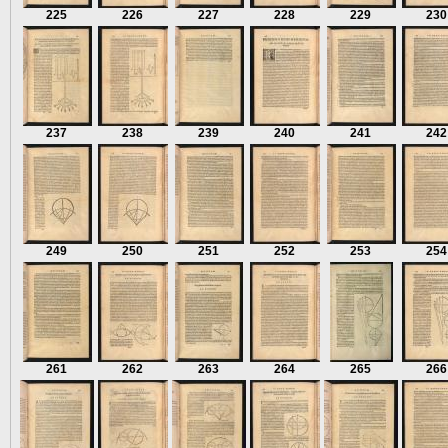
225
226
227
228
229
230
237
238
239
240
241
242
249
250
251
252
253
254
261
262
263
264
265
266