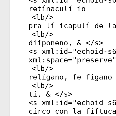
<
s
xml:id
="
echoid-s
retínaculí ſo-
<
lb
/>
pra lí ſcapulí de l
<
lb
/>
díſponeno, & </
s
>
<
s
xml:id
="
echoid-s
xml:space
="
preserve
<
lb
/>
relígano, ſe fígano
<
lb
/>
tí, & </
s
>
<
s
xml:id
="
echoid-s
círco con la fíſtuc