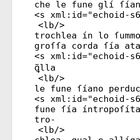
che le fune glí ſía
<
s
xml:id
="
echoid-s
<
lb
/>
trochlea ín lo ſumm
groſſa corda ſía at
<
s
xml:id
="
echoid-s
ꝗ̃lla
<
lb
/>
le fune ſíano perdu
<
s
xml:id
="
echoid-s
fune ſía íntropoſít
tro-
<
lb
/>