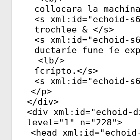
collocara la machín
<
s
xml:id
="
echoid-s
trochlee & </
s
>
<
s
xml:id
="
echoid-s
ductaríe fune ſe ex
<
lb
/>
ſcrípto.</
s
>
<
s
xml:id
="
echoid-s
</
p
>
</
div
>
<
div
xml:id
="
echoid-d
level
="
1
"
n
="
228
">
<
head
xml:id
="
echoid