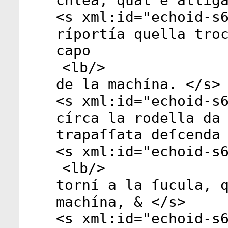
chlea, qual e allíg
<
s
xml:id
="
echoid-s
ríportía quella tro
capo
<
lb
/>
de la machína. </
s
>
<
s
xml:id
="
echoid-s
círca la rodella da
trapaſſata deſcenda
<
s
xml:id
="
echoid-s
<
lb
/>
torní a la ſucula, 
machína, & </
s
>
<
s
xml:id
="
echoid-s