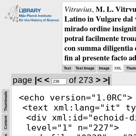
M. L. Vitrvu
Vitruvius
,
Latino in Vulgare dal v
mirado ordine insignit
potrai facilmente troua
con summa diligentia e
fin al presente facto a
Text
Text Image
Image
XML
Thumb
page
|<
<
of 273
>
>|
Thumbnails
<
echo
version
="
1.0RC
">
<
text
xml:lang
="
it
"
ty
<
div
xml:id
="
echoid-d
Content
level
="
1
"
n
="
227
">