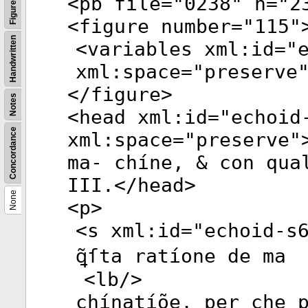
<
pb
file
="
0238
"
n
="
2
Figures
<
figure
number
="
115
"
Handwritten
<
variables
xml:id
="
xml:space
="
preserve
</
figure
>
Notes
<
head
xml:id
="
echoid
Concordance
xml:space
="
preserve
"
ma- chíne, & con qua
III.</
head
>
None
<
p
>
<
s
xml:id
="
echoid-s
ꝗ̃ſta ratíone de ma
<
lb
/>
chínatíõe, per che 