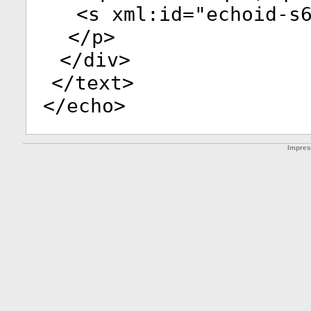
<
s
xml:id
="
echoid-s
</
p
>
</
div
>
</
text
>
</
echo
>
Impre