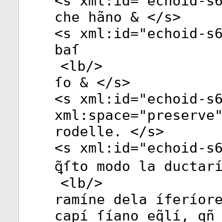
<
s
xml:id
="
echoid-s
che hãno & </
s
>
<
s
xml:id
="
echoid-s
baſ
<
lb
/>
ſo & </
s
>
<
s
xml:id
="
echoid-s
xml:space
="
preserve
rodelle. </
s
>
<
s
xml:id
="
echoid-s
ꝗ̃ſto modo la ductar
<
lb
/>
ramíne dela íferíor
capí ſíano eq̃lí, qñ