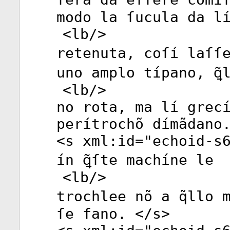
modo la ſucula da l
<
lb
/>
retenuta, coſí laſſe
uno amplo típano, ꝗ̃
<
lb
/>
no rota, ma lí grec
perítrochõ dímãdano
<
s
xml:id
="
echoid-s
ín ꝗ̃ſte machíne le
<
lb
/>
trochlee nõ a q̃llo 
ſe fano. </
s
>