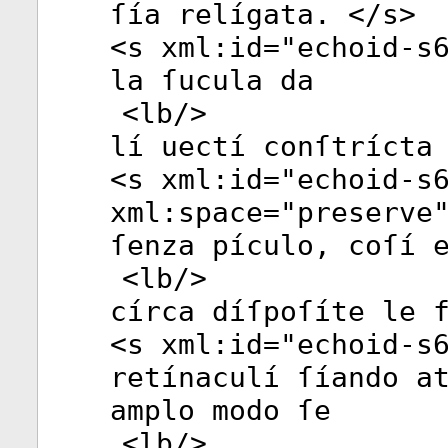
ſía relígata. </
s
>
<
s
xml:id
="
echoid-s
la ſucula da
<
lb
/>
lí uectí conſtrícta
<
s
xml:id
="
echoid-s
xml:space
="
preserve
ſenza pículo, coſí 
<
lb
/>
círca díſpoſíte le 
<
s
xml:id
="
echoid-s
retínaculí ſíando a
amplo modo ſe
<
lb
/>