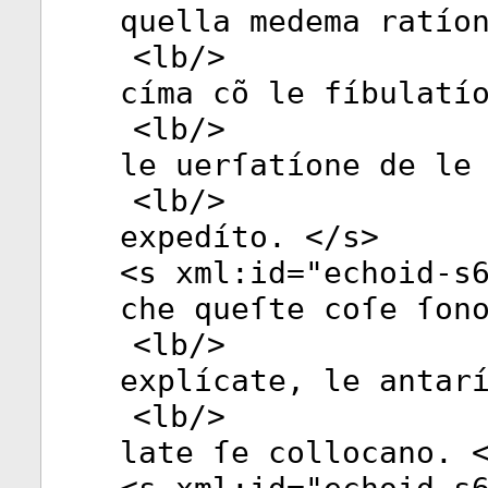
quella medema ratío
<
lb
/>
címa cõ le fíbulatí
<
lb
/>
le uerſatíone de le
<
lb
/>
expedíto. </
s
>
<
s
xml:id
="
echoid-s
che queſte coſe ſon
<
lb
/>
explícate, le antar
<
lb
/>
late ſe collocano. 