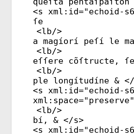
queſta pentaſpaſton
<
s
xml:id
="
echoid-s
ſe
<
lb
/>
a magíorí peſí le m
<
lb
/>
eſſere cõſtructe, ſ
<
lb
/>
ple longítudíne & <
<
s
xml:id
="
echoid-s
xml:space
="
preserve
<
lb
/>
bí, & </
s
>
<
s
xml:id
="
echoid-s