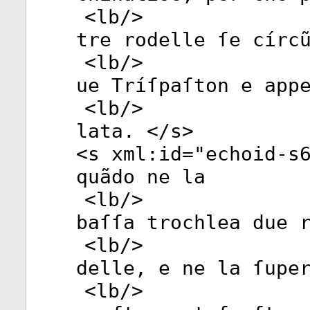
<
lb
/>
tre rodelle ſe círc
<
lb
/>
ue Tríſpaſton e app
<
lb
/>
lata. </
s
>
<
s
xml:id
="
echoid-s
quãdo ne la
<
lb
/>
baſſa trochlea due 
<
lb
/>
delle, e ne la ſupe
<
lb
/>