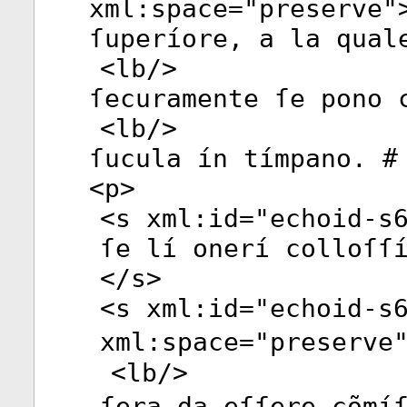
xml:space
="
preserve
"
ſuperíore, a la qual
<
lb
/>
ſecuramente ſe pono 
<
lb
/>
ſucula ín tímpano. #
<
p
>
<
s
xml:id
="
echoid-s
ſe lí onerí colloſſ
</
s
>
<
s
xml:id
="
echoid-s
xml:space
="
preserve
<
lb
/>
ſera da eſſere cõmí