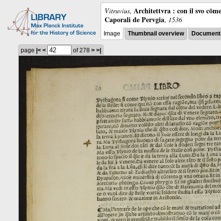
Architettvra : con il svo cōm
Vitruvius
,
Caporali de Pervgia
,
1536
Image
Thumbnail overview
Document 
page
|<
<
of 278
>
>|