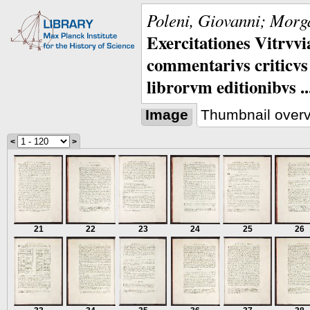
Poleni, Giovanni; Morga
Exercitationes Vitrvvi
commentarivs criticvs 
librorvm editionibvs ..
Image
Thumbnail over
<
>
21
22
23
24
25
26