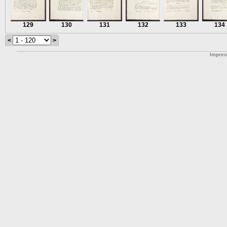
129
130
131
132
133
134
<
>
Impre