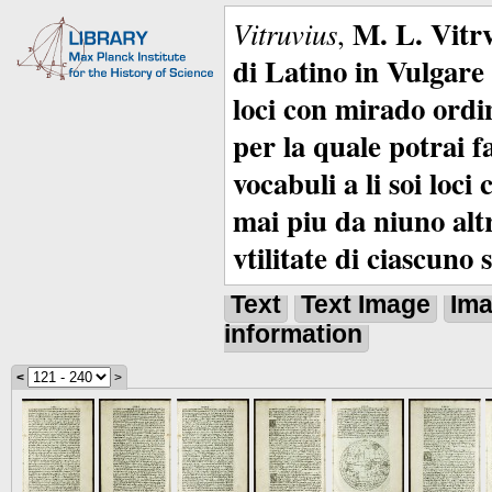
M. L. Vitrv
Vitruvius
,
di Latino in Vulgare 
loci con mirado ordin
per la quale potrai f
vocabuli a li soi loc
mai piu da niuno alt
vtilitate di ciascuno 
Text
Text Image
Im
information
<
>