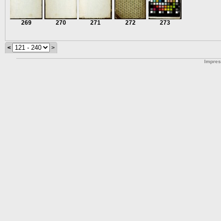
269
270
271
272
273
<
>
Impre