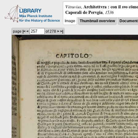
Architettvra : con il svo cōm
Vitruvius
,
Caporali de Pervgia
,
1536
Image
Thumbnail overview
Document 
page
|<
<
of 278
>
>|