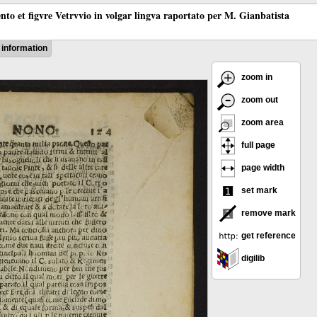
ento et figvre Vetrvvio in volgar lingva raportato per M. Gianbatista
information
zoom in
zoom out
zoom area
full page
page width
set mark
remove mark
get reference
digilib