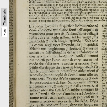
Thumbnails
None