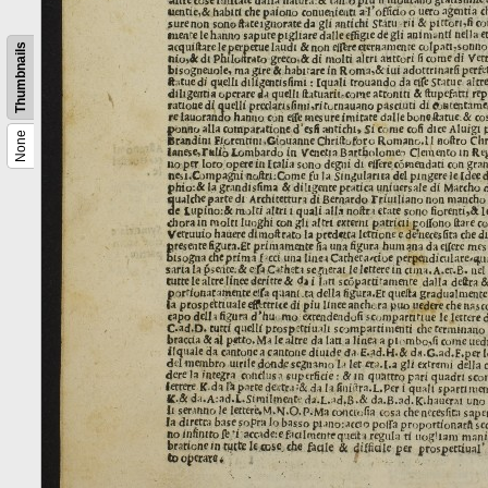
Thumbnails
None