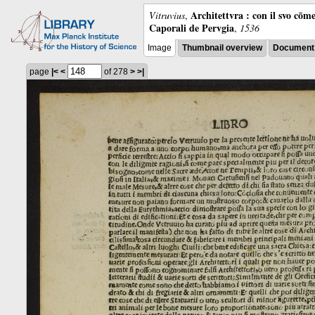
Architettvra : con il svo cōm
Vitruvius
,
Caporali de Pervgia
,
1536
Image
Thumbnail overview
Document 
page
|<
<
of 278
>
>|