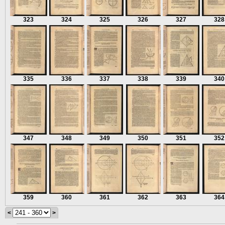
323
324
325
326
327
328
335
336
337
338
339
340
347
348
349
350
351
352
359
360
361
362
363
364
<
>