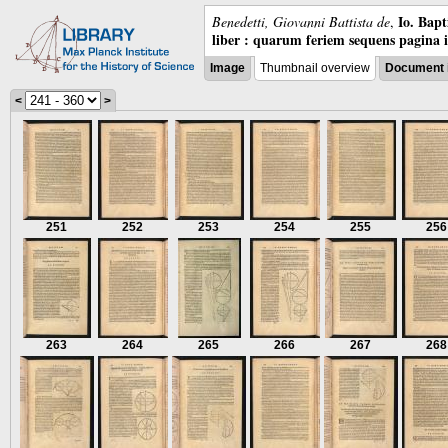
Io. Bap
Benedetti, Giovanni Battista de
,
liber : quarum feriem sequens pagina 
Image
Thumbnail overview
Document 
<
>
251
252
253
254
255
256
263
264
265
266
267
268