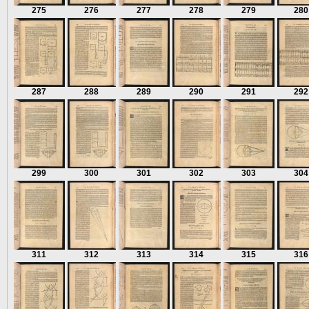
275
276
277
278
279
280
287
288
289
290
291
292
299
300
301
302
303
304
311
312
313
314
315
316