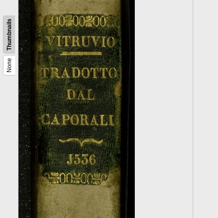
Thumbnails
None