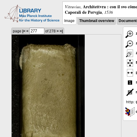
Architettvra : con il svo cōm
Vitruvius
,
Caporali de Pervgia
,
1536
Image
Thumbnail overview
Document 
page
|<
<
of 278
>
>|
z
z
z
f
p
s
g
d