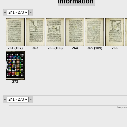
information
<
>
261
(107)
262
263
(108)
264
265
(109)
266
273
<
>
Impre