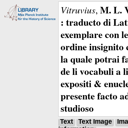
M. L. 
Vitruvius
,
: traducto di La
exemplare con le 
ordine insignito 
la quale potrai 
de li vocabuli a 
expositi & enucle
presente facto a
studioso
Text
Text Image
Im