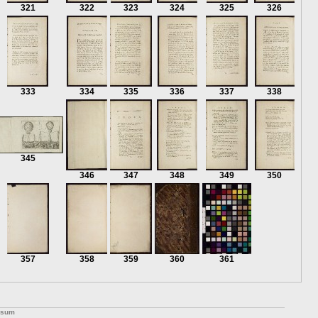
321
322
323
324
325
326
333
334
335
336
337
338
345
346
347
348
349
350
357
358
359
360
361
ssum