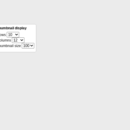
humbnail display
ows
olumns
humbnail size