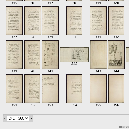
315
316
317
318
319
320
327
328
329
330
331
332
342
339
340
341
343
344
351
352
353
354
355
356
<
>
Impre