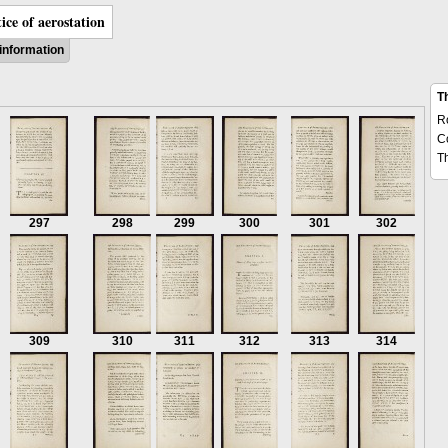
ice of aerostation
information
T
R
C
T
297
298
299
300
301
302
309
310
311
312
313
314