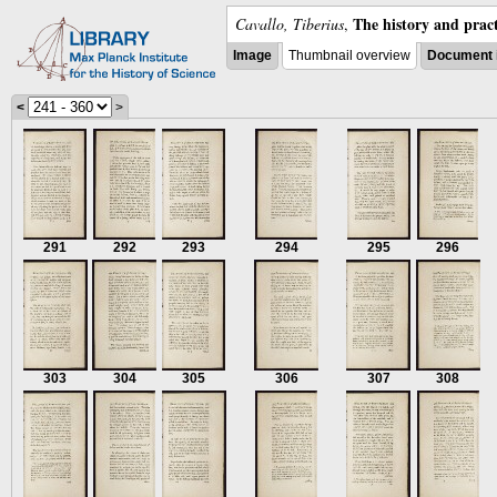
The history and pract
Cavallo, Tiberius
,
Image
Thumbnail overview
Document 
<
>
291
292
293
294
295
296
303
304
305
306
307
308