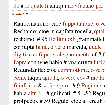
de
#
le
quale
li
antiqui
ne
vſauano
per
R
ante
A
&
E
Ratiocinatione
:
cioe
ſupputatione
,
o
v
Rechamo
:
cioe
in
capſata
rodella
,
qual
rechamo
. #
95
Rediuiuo
:
li
grammatici
corrupta
ſanie
,
o
vero
marcida
,
quale
digiti
,
e
coſi
pare
tale
pauimento
eſ
#
ſopra
conuene
habia
#
vna
cruſta
luci
Redundantie
:
cioe
commotione
,
o
ver
come
laqua
agitata
,
o
vero
co-
#
me
fa
ſi
inſpira
, & #
ſi
reſpira
. #
9
Regione
:
habia
altri
ſi-
#
gnificati
. #
51
.
52
Regu
proſpecto
. #
59
Regule
:
cioe
aſſerculi