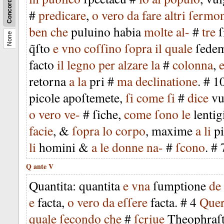
Concordance
#
predicare
,
o
vero
da
fare
altri
ſermo
ben
che
puluino
habia
molte
al-
#
tre
ſ
None
q̃ſto
e
vno
coſſino
ſopra
il
quale
ſede
facto
il
legno
per
alzare
la
#
colonna
,
retorna
a
la
pri
#
ma
declinatione
. #
1
picole
apoſtemete
,
ſi
come
ſi
#
dice
vu
o
vero
ve-
#
ſiche
,
come
ſono
le
lentig
facie
, &
ſopra
lo
corpo
,
maxime
a
li
pi
li
homini
&
a
le
donne
na-
#
ſcono
. #
Q
ante
V
Quantita
:
quantita
e
vna
ſumptione
de
e
facta
,
o
vero
da
eſſere
facta
. #
4
Quer
quale
ſecondo
che
#
ſcriue
Theophraſ