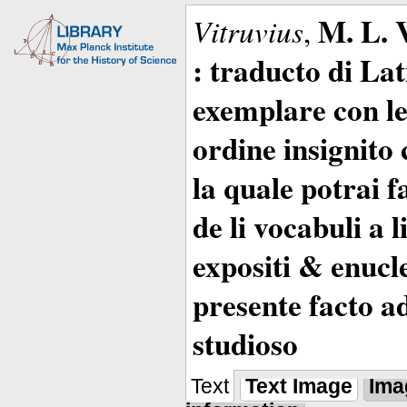
M. L. 
Vitruvius
,
: traducto di La
exemplare con le 
ordine insignito 
la quale potrai 
de li vocabuli a 
expositi & enucle
presente facto a
studioso
Text
Text Image
Ima