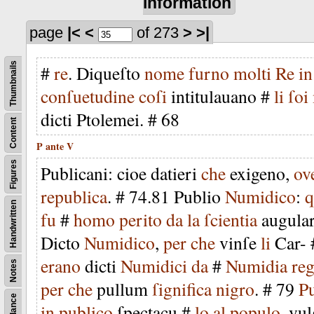
information
page
|<
<
of 273
>
>|
Thumbnails
#
re
.
Diqueſto
nome
furno
molti
Re
in
conſuetudine
coſi
intitulauano
#
li
ſoi
dicti
Ptolemei
. #
68
Content
P
ante
V
Figures
Publicani
:
cioe
datieri
che
exigeno
,
ov
republica
. #
74
.
81
Publio
Numidico
:
q
Handwritten
fu
#
homo
perito
da
la
ſcientia
augula
Dicto
Numidico
,
per
che
vinſe
li
Car-
erano
dicti
Numidici
da
#
Numidia
re
Notes
per
che
pullum
ſignifica
nigro
. #
79
Pu
in
publico
ſpectacu
#
lo
al
populo
,
vul