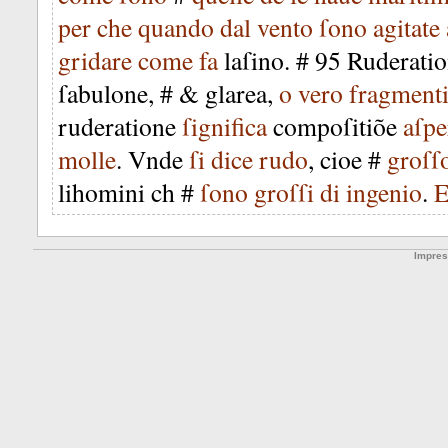
per
che
quando
dal
vento
ſono
agitate
gridare
come
fa
laſino
. #
95
Ruderati
ſabulone
, # &
glarea
,
o
vero
fragment
ruderatione
ſignifica
compoſitiõe
aſpe
molle
.
Vnde
ſi
dice
rudo
,
cioe
#
groſſ
lihomini
ch
#
ſono
groſſi
di
ingenio
.
Impre