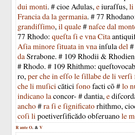
dui
monti
. #
cioe
Adulas
,
e
iuraſſus
,
li
Francia
da
la
germania
. #
77
Rhodano
grandiſſimo
,
il
quale
#
naſce
dal
mont
77
Rhodo
:
queſta
ſi
e
vna
Cita
antiqui
Aſia
minore
ſituata
in
vna
inſula
del
da
Srrabone
. #
109
Rhodii
&
Rhodien
#
Rhodo
. #
109
Rhithmo
:
queſtovoca
ro
,
per
che
in
eſſo
le
ſillabe
de
li
verſi
che
li
muſici
cătici
ſono
facti
cõ
#
lo
n
indicano
la
concor-
#
dantia
,
e
diſcord
ancho
#
ra
ſi
e
ſignificato
rhithmo
,
cio
coſi
li
poetiverſificădo
obſeruano
le
m
R
ante
O
. &
V