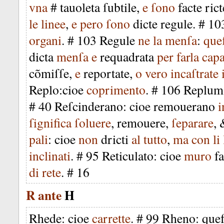
vna
#
tauoleta
ſubtile
,
e
ſono
facte
rict
le
linee
,
e
pero
ſono
dicte
regule
. #
10
organi
. #
103
Regule
ne
la
menſa
:
que
dicta
menſa
e
requadrata
per
farla
cap
cõmiſſe
,
e
reportate
,
o
vero
incaſtrate
Replo
:
cioe
coprimento
. #
106
Replum
#
40
Reſcinderano
:
cioe
remouerano
i
ſignifica
ſoluere
,
remouere
,
ſeparare
,
pali
:
cioe
non
dricti
al
tutto
,
ma
con
li
inclinati
. #
95
Reticulato
:
cioe
muro
f
di
rete
. #
16
R
ante
H
Rhede
:
cioe
carrette
. #
99
Rheno
:
quef