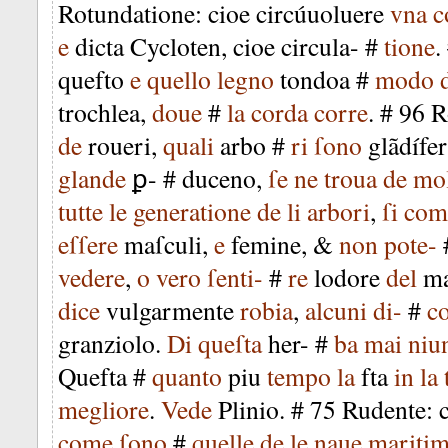
Rotundatione
:
cioe
circúuoluere
vna
c
e
dicta
Cycloten
,
cioe
circula-
#
tione
.
quefto
e
quello
legno
tondoa
#
modo
trochlea
,
doue
#
la
corda
corre
. #
96
R
de
roueri
,
quali
arbo
#
ri
ſono
glãdífer
glande
ꝑ-
#
duceno
,
ſe
ne
troua
de
mol
tutte
le
generatione
de
li
arbori
,
ſi
com
eſſere
maſculi
,
e
femine
, &
non
pote-
vedere
,
o
vero
ſenti-
#
re
lodore
del
ma
dice
vulgarmente
robia
,
alcuni
di-
#
c
granziolo
.
Di
queſta
her-
#
ba
mai
niu
Quefta
#
quanto
piu
tempo
la
fta
in
la
megliore
.
Vede
Plinio
. #
75
Rudente
:
come
ſono
#
quelle
de
le
naue
mariti