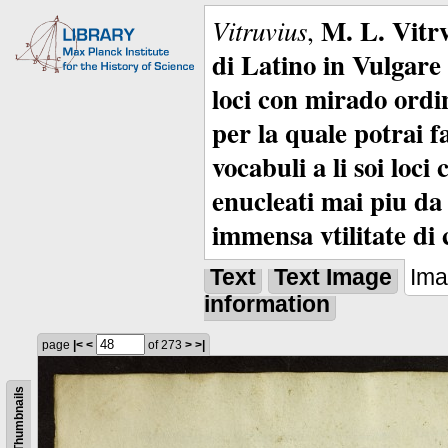
M. L. Vitrv
Vitruvius
,
di Latino in Vulgare 
loci con mirado ordin
per la quale potrai f
vocabuli a li soi loc
enucleati mai piu da 
immensa vtilitate di 
Text
Text Image
Im
information
page
|<
<
of 273
>
>|
Thumbnails