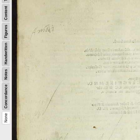
Content
Figures
Handwritten
Notes
Concordance
None