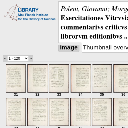
Poleni, Giovanni; Morga
Exercitationes Vitrvvi
commentarivs criticvs 
librorvm editionibvs ..
Image
Thumbnail over
<
>
31
32
33
34
35
36