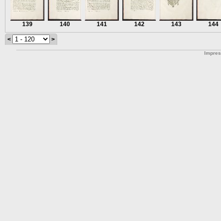
139
140
141
142
143
144
<
>
Impre