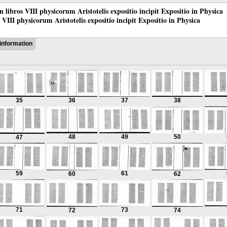
 in libros VIII physicorum Aristotelis expositio incipit Expositio in Physica
os VIII physicorum Aristotelis expositio incipit Expositio in Physica
information
35
36
37
38
48
49
50
47
59
61
60
62
71
73
72
74