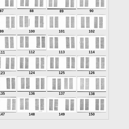
87
88
90
89
99
100
101
102
112
113
114
111
124
125
126
123
135
136
137
138
147
148
149
150