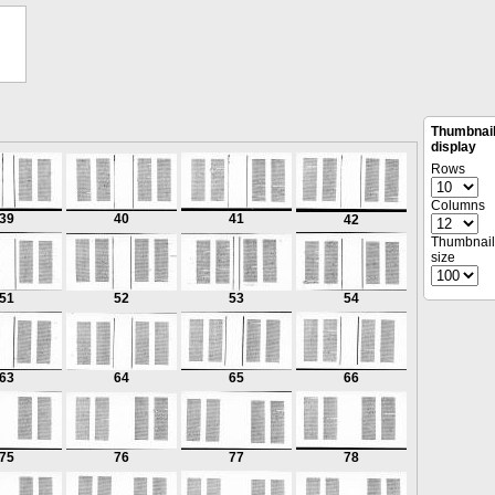
Thumbnai
display
Rows
Columns
39
40
41
42
Thumbnail
size
51
52
53
54
63
64
65
66
75
76
77
78