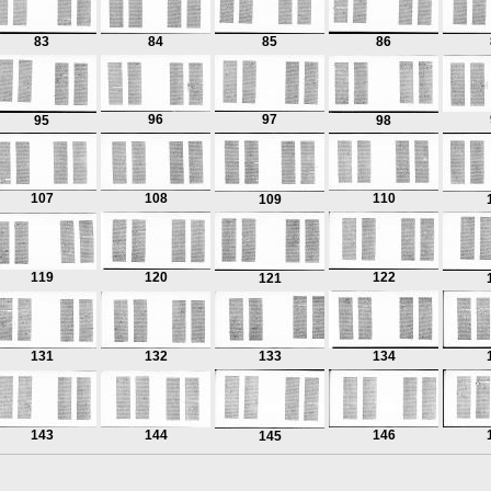
83
84
85
86
96
97
95
98
107
108
110
109
119
120
122
121
131
132
133
134
143
144
146
145