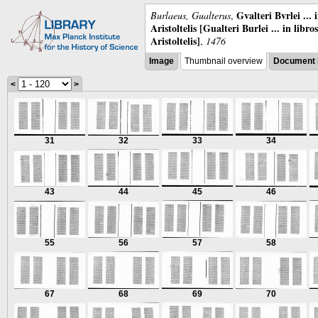
Gvalteri Bvrlei ...
Burlaeus, Gualterus
,
Aristoltelis [Gualteri Burlei ... in libr
Aristoltelis]
,
1476
Image
Thumbnail overview
Document 
<
>
31
32
33
34
43
44
45
46
55
56
57
58
67
68
69
70