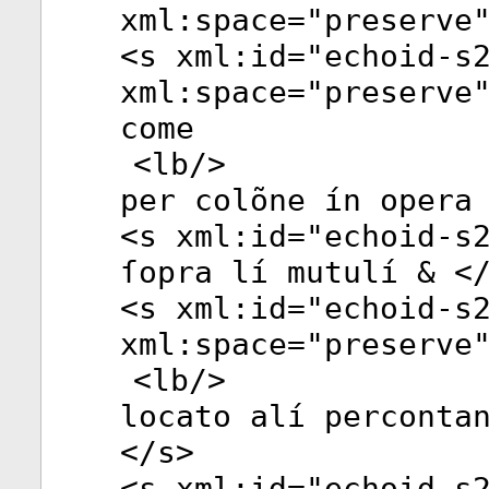
xml:space
="
preserve
<
s
xml:id
="
echoid-s
xml:space
="
preserve
come
<
lb
/>
per colõne ín opera
<
s
xml:id
="
echoid-s
ſopra lí mutulí & <
<
s
xml:id
="
echoid-s
xml:space
="
preserve
<
lb
/>
locato alí perconta
</
s
>
<
s
xml:id
="
echoid-s