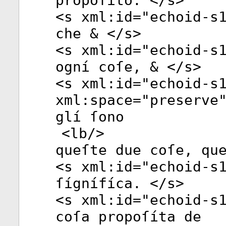
propoſíto. </
s
>
<
s
xml:id
="
echoid-s
che & </
s
>
<
s
xml:id
="
echoid-s
ogní coſe, & </
s
>
<
s
xml:id
="
echoid-s
xml:space
="
preserve
glí ſono
<
lb
/>
queſte due coſe, qu
<
s
xml:id
="
echoid-s
ſígnífíca. </
s
>
<
s
xml:id
="
echoid-s
coſa propoſíta de