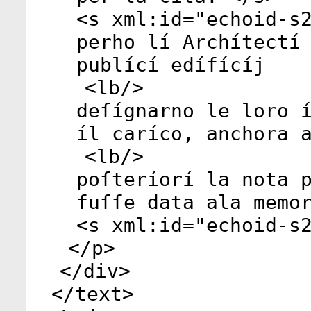
<
s
xml:id
="
echoid-s
perho lí Archítectí
publící edífícíj
<
lb
/>
deſígnarno le loro 
íl caríco, anchora 
<
lb
/>
poſteríorí la nota 
fuſſe data ala memo
<
s
xml:id
="
echoid-s
</
p
>
</
div
>
</
text
>