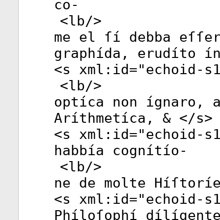
co-
<
lb
/>
me el ſí debba eſſe
graphída, erudíto í
<
s
xml:id
="
echoid-s
<
lb
/>
optíca non ígnaro, 
Aríthmetíca, & </
s
>
<
s
xml:id
="
echoid-s
habbía cognítío-
<
lb
/>
ne de molte Híſtorí
<
s
xml:id
="
echoid-s
Phíloſophí dílígent