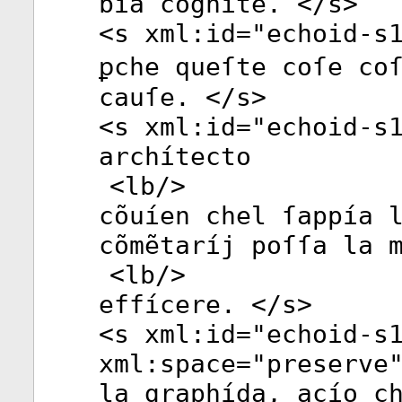
bía cogníte. </
s
>
<
s
xml:id
="
echoid-s
ꝑche queſte coſe co
cauſe. </
s
>
<
s
xml:id
="
echoid-s
archítecto
<
lb
/>
cõuíen chel ſappía 
cõmẽtaríj poſſa la 
<
lb
/>
effícere. </
s
>
<
s
xml:id
="
echoid-s
xml:space
="
preserve
la graphída, acío c