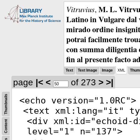
M. L. Vitrvu
Vitruvius
,
Latino in Vulgare dal v
mirado ordine insignit
potrai facilmente troua
con summa diligentia e
fin al presente facto a
Text
Text Image
Image
XML
Thumb
page
|<
<
of 273
>
>|
Thumbnails
<
echo
version
="
1.0RC
">
<
text
xml:lang
="
it
"
ty
<
div
xml:id
="
echoid-d
Content
level
="
1
"
n
="
137
">