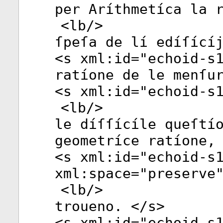
per Aríthmetíca la 
<
lb
/>
ſpeſa de lí edíſící
<
s
xml:id
="
echoid-s
ratíone de le menſu
<
s
xml:id
="
echoid-s
<
lb
/>
le díſſícíle queſtí
geometríce ratíone,
<
s
xml:id
="
echoid-s
xml:space
="
preserve
<
lb
/>
troueno. </
s
>
<
s
xml:id
="
echoid-s