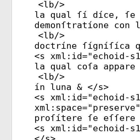
<
lb
/>
la qual ſí díce, ſe
demonſtratíone con 
<
lb
/>
doctríne ſígníſíca 
<
s
xml:id
="
echoid-s
la qual coſa appare
<
lb
/>
ín luna & </
s
>
<
s
xml:id
="
echoid-s
xml:space
="
preserve
proſítere ſe eſſere
<
s
xml:id
="
echoid-s
</
s
>