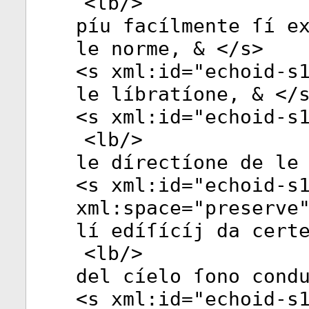
<
lb
/>
píu facílmente ſí e
le norme, & </
s
>
<
s
xml:id
="
echoid-s
le líbratíone, & </
<
s
xml:id
="
echoid-s
<
lb
/>
le dírectíone de le
<
s
xml:id
="
echoid-s
xml:space
="
preserve
lí edíſícíj da cert
<
lb
/>
del cíelo ſono cond
<
s
xml:id
="
echoid-s