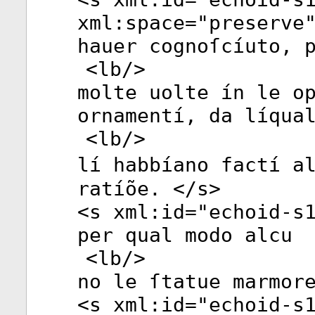
xml:space
="
preserve
hauer cognoſcíuto, 
<
lb
/>
molte uolte ín le o
ornamentí, da líqua
<
lb
/>
lí habbíano factí a
ratíõe. </
s
>
<
s
xml:id
="
echoid-s
per qual modo alcu
<
lb
/>
no le ſtatue marmor
<
s
xml:id
="
echoid-s