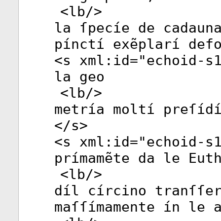
<
lb
/>
la ſpecíe de cadaun
pínctí exẽplarí def
<
s
xml:id
="
echoid-s
la geo
<
lb
/>
metría moltí preſíd
</
s
>
<
s
xml:id
="
echoid-s
prímamẽte da le Eut
<
lb
/>
díl círcino tranſſe
maſſímamente ín le 