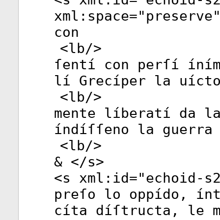
xml:space
="
preserve
con
<
lb
/>
ſentí con perſí íní
lí Grecíper la uíct
<
lb
/>
mente líberatí da l
índíſſeno la guerra
<
lb
/>
& </
s
>
<
s
xml:id
="
echoid-s
preſo lo oppído, ín
cíta díſtructa, le 