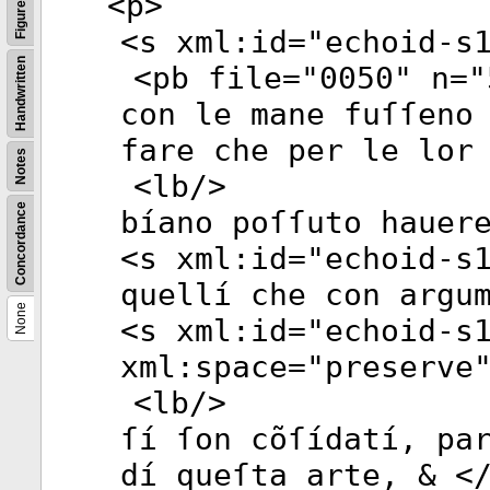
<
p
>
Figures
<
s
xml:id
="
echoid-s
Handwritten
<
pb
file
="
0050
"
n
="
con le mane fuſſeno
fare che per le lor
Notes
<
lb
/>
Concordance
bíano poſſuto hauer
<
s
xml:id
="
echoid-s
quellí che con argu
None
<
s
xml:id
="
echoid-s
xml:space
="
preserve
<
lb
/>
ſí ſon cõſídatí, pa
dí queſta arte, & <