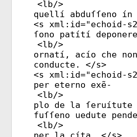
<
lb
/>
quellí abduſſeno ín
<
s
xml:id
="
echoid-s
ſono patítí deponer
<
lb
/>
ornatí, acío che no
conducte. </
s
>
<
s
xml:id
="
echoid-s
per eterno exẽ-
<
lb
/>
plo de la ſeruítute
fuſſeno uedute pend
<
lb
/>
per la cíta. </
s
>