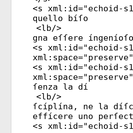
<
s
xml:id
="
echoid-s
quello bíſo
<
lb
/>
gna eſſere íngeníoſ
<
s
xml:id
="
echoid-s
xml:space
="
preserve
<
s
xml:id
="
echoid-s
xml:space
="
preserve
ſenza la dí
<
lb
/>
ſcíplína, ne la díſ
effícere uno perſec
<
s
xml:id
="
echoid-s