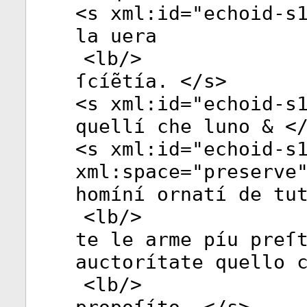
<
s
xml:id
="
echoid-s
la uera
<
lb
/>
ſcíẽtía. </
s
>
<
s
xml:id
="
echoid-s
quellí che luno & <
<
s
xml:id
="
echoid-s
xml:space
="
preserve
homíní ornatí de tu
<
lb
/>
te le arme píu preſ
auctorítate quello 
<
lb
/>