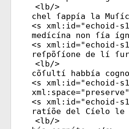
<
lb
/>
chel ſappía la Muſí
<
s
xml:id
="
echoid-s
medícína non ſía íg
<
s
xml:id
="
echoid-s
reſpõſíone de lí ſu
<
lb
/>
cõſultí habbía cogn
<
s
xml:id
="
echoid-s
xml:space
="
preserve
<
s
xml:id
="
echoid-s
ratíõe del Cíelo le
<
lb
/>