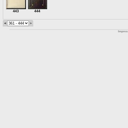
443
444
<
>
Impre