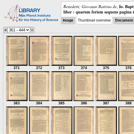
Io. Bap
Benedetti, Giovanni Battista de
,
liber : quarum feriem sequens pagina 
Image
Thumbnail overview
Document 
<
>
371
372
373
374
375
376
383
384
385
386
387
388