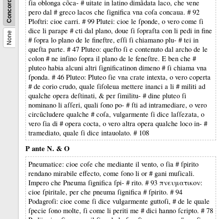
Concordance
ſia oblonga cõca- # uitate in latino dimãdata laco, che vene
pero dal # greco lacos che ſignifica vna coſa concaua. # 92
Ploftri: cioe carri. # 99 Plutei: cioe le ſponde, o vero come ſi
dice li parape # cti dal plano, doue ſi ſopraſta con li pedi in fine
None
# ſopra lo plano de le fineftre, eſſi ſi chiamano plu- # tei in
queſta parte. # 47 Pluteo: quefto ſi e contenuto dal archo de le
colon # ne inſino ſopra il plano de le feneſtre. E ben che #
pluteo habia alcuni altri ſignificatinon dimeno # ſi chiama vna
ſponda. # 46 Pluteo: Pluteo ſie vna crate intexta, o vero coperta
# de corio crudo, quale ſiſoleua mettere inanci a li # militi ad
qualche opera deſtinati, & per ſimilitu- # dine pluteo ſi
nominano li aſſeri, quali ſono po- # ſti ad intramediare, o vero
circũcludere qualche # coſa, vulgarmente ſi dice laſſezata, o
vero ſia di # opera cocta, o vero altra opera qualche loco in- #
tramediato, quale ſi dice intauolato. # 108
P ante N. & O
Pneumatice: cioe coſe che mediante il vento, o ſia # ſpirito
rendano mirabile effecto, come ſono li or # gani muſicali.
Impero che Pneuma ſignifica ſpi- # rito. # 93 πνευματικον:
cioe ſpiritale, per che pneuma ſignifica # ſpirito. # 94
Podagroſi: cioe come ſi dice vulgarmente guttoſi, # de le quale
ſpecie ſono molte, ſi come li periti me # dici hanno ſcripto. # 78