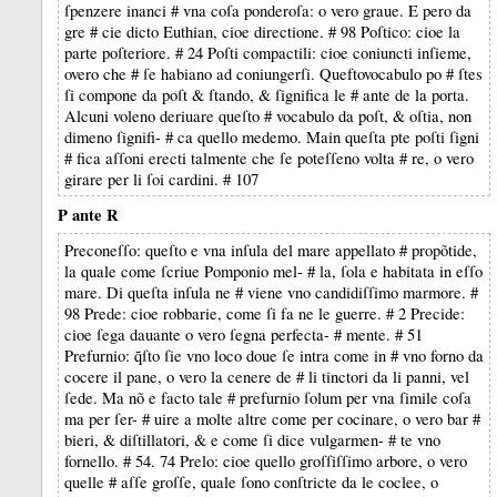
ſpenzere inanci # vna coſa ponderoſa: o vero graue. E pero da
gre # cie dicto Euthian, cioe directione. # 98 Poſtico: cioe la
parte poſteriore. # 24 Poſti compactili: cioe coniuncti inſieme,
overo che # ſe habiano ad coniungerſi. Queftovocabulo po # ſtes
ſi compone da poſt & ſtando, & ſignifica le # ante de la porta.
Alcuni voleno deriuare queſto # vocabulo da poſt, & oſtia, non
dimeno ſignifi- # ca quello medemo. Main queſta pte poſti ſigni
# fica aſſoni erecti talmente che ſe poteſſeno volta # re, o vero
girare per li ſoi cardini. # 107
P ante R
Preconeſſo: queſto e vna inſula del mare appellato # propõtide,
la quale come ſcriue Pomponio mel- # la, ſola e habitata in eſſo
mare. Di queſta inſula ne # viene vno candidiſſimo marmore. #
98 Prede: cioe robbarie, come ſi fa ne le guerre. # 2 Precide:
cioe ſega dauante o vero ſegna perfecta- # mente. # 51
Prefurnio: q̃ſto ſie vno loco doue ſe intra come in # vno forno da
cocere il pane, o vero la cenere de # li tinctori da li panni, vel
ſede. Ma nõ e facto tale # prefurnio ſolum per vna ſimile coſa
ma per ſer- # uire a molte altre come per cocinare, o vero bar #
bieri, & diſtillatori, & e come ſi dice vulgarmen- # te vno
fornello. # 54. 74 Prelo: cioe quello groſſiſſimo arbore, o vero
quelle # aſſe groſſe, quale ſono conſtricte da le coclee, o