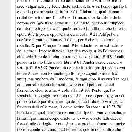
Podii: cioe ſi come e il ſino de le feneftre, o vero co # me ſi
dice vulgarmẽte, le ſedie dicte archibãchi. # 72 Podio: queſto ſi
e quella procurrentia de la baſe fti- # lobatale, quali hanno li
ordini de le inciſure ſi co # me il trunco, cioe la faſcia de la
corona del ſgo- # ciolatoio. # 27 Policleto: queſto ſu ſculptore
de mirabile ingenio, # dil quale ſcriue Quintiliano, che in le ſue
opere # ſe li potea opponere alcuna coſa. # 21 Poliſpaſton:
queſta era vna machina coſi dicta, per # che haueua molte
rodelle, & per @ſequente mol- # te inductione, & extractione
de la corda. Impero # πολυ ſignifica molto. # 96 Poliorcetes:
cioe obſeſſore de le cita, o uero expu- # gnatore. # 109 Pondi:
pondo in latino ſi dice vna libra. # 81 Ponderi: cioe carichi o
vero peſi. # 95.97 Ponderatione: che li peſi correſpondeno con
le mẽ # ſure, non ſolaméte queſto ſi po cognoſcere da li #
antiꝗ, ma anchora da li moderni, & ogni gior- # no quaſi in ogni
coſa correſpondeno le menſu- # re con li peſi, come del
frumento, oleo, & altre # coſe aſſai. # 106 Ponto: queſto
vocabulo ſi po pigliare in piu mo- # di, o uero perla regione di
ponto, o uero per il # mare, quale põtico ſi dice, o vero per la
ftrictura # di eſſo mare, ſi come ſcriue Strabone. # 13.75.78
Populea: di queſto arbore ne ſono due ſpecie, vna # biancha, e
laltra nigra, ma di corpo dricto, o ve- # ro erecto tutti due, e
ſono ſimile de foglie, e niu- # na non produce fructo, ne anche
fiore ſecondo # alcuni. # 20 Porrecto: queſto non e altro che il