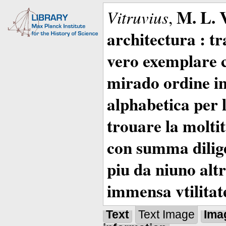
M. L. 
Vitruvius
,
architectura : t
vero exemplare co
mirado ordine in
alphabetica per 
trouare la moltitu
con summa dilige
piu da niuno altr
immensa vtilitat
Text
Text Image
Ima