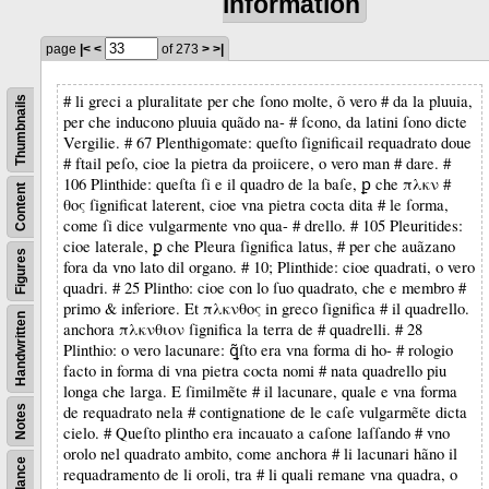
information
page
|<
<
of 273
>
>|
# li greci a pluralitate per che ſono molte, õ vero # da la pluuia,
Thumbnails
per che inducono pluuia quãdo na- # ſcono, da latini ſono dicte
Vergilie. # 67 Plenthigomate: queſto ſignificail requadrato doue
# ftail peſo, cioe la pietra da proiicere, o vero man # dare. #
106 Plinthide: queſta ſi e il quadro de la baſe, ꝑ che πλκν #
Content
θος ſignificat laterent, cioe vna pietra cocta dita # le ſorma,
come ſi dice vulgarmente vno qua- # drello. # 105 Pleuritides:
cioe laterale, ꝑ che Pleura ſignifica latus, # per che auãzano
Figures
fora da vno lato dil organo. # 10; Plinthide: cioe quadrati, o vero
quadri. # 25 Plintho: cioe con lo ſuo quadrato, che e membro #
primo & inferiore. Et πλκνθος in greco ſignifica # il quadrello.
Handwritten
anchora πλκνθιον ſignifica la terra de # quadrelli. # 28
Plinthio: o vero lacunare: ꝗ̃ſto era vna forma di ho- # rologio
facto in forma di vna pietra cocta nomi # nata quadrello piu
longa che larga. E ſimilmẽte # il lacunare, quale e vna forma
de requadrato nela # contignatione de le caſe vulgarmẽte dicta
Notes
cielo. # Queſto plintho era incauato a caſone laſſando # vno
orolo nel quadrato ambito, come anchora # li lacunari hãno il
requadramento de li oroli, tra # li quali remane vna quadra, o