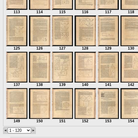
113
114
115
116
117
118
125
126
127
128
129
130
137
138
139
140
141
142
149
150
151
152
153
154
<
>