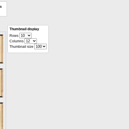
m
Thumbnail display
Rows
Columns
Thumbnail size