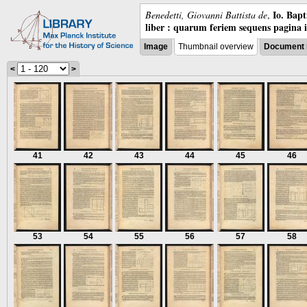
Io. Bap
Benedetti, Giovanni Battista de
,
liber : quarum feriem sequens pagina 
Image
Thumbnail overview
Document 
<
>
41
42
43
44
45
46
53
54
55
56
57
58