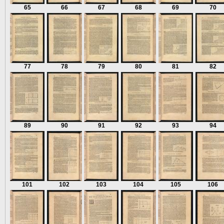
65
66
67
68
69
70
77
78
79
80
81
82
89
90
91
92
93
94
101
102
103
104
105
106