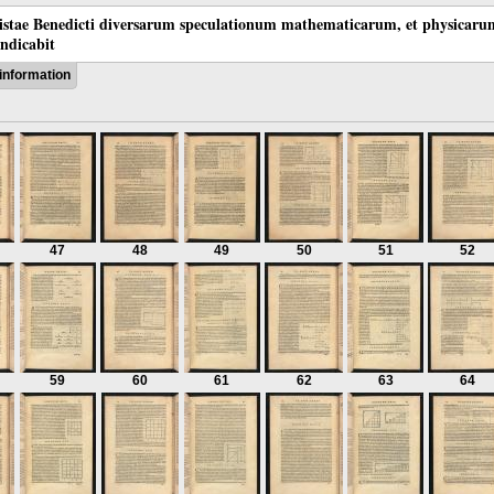
tistae Benedicti diversarum speculationum mathematicarum, et physicaru
indicabit
information
47
48
49
50
51
52
59
60
61
62
63
64