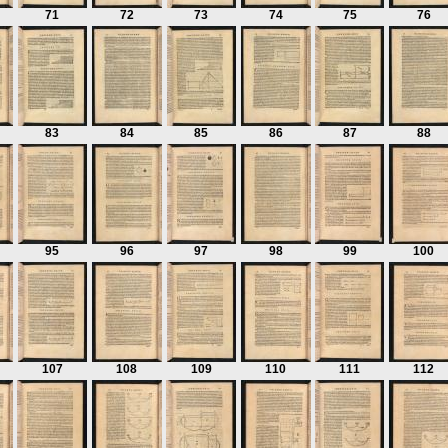
71
72
73
74
75
76
83
84
85
86
87
88
95
96
97
98
99
100
107
108
109
110
111
112