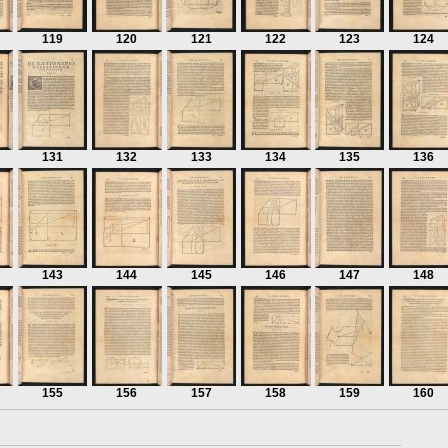
119
120
121
122
123
124
131
132
133
134
135
136
143
144
145
146
147
148
155
156
157
158
159
160