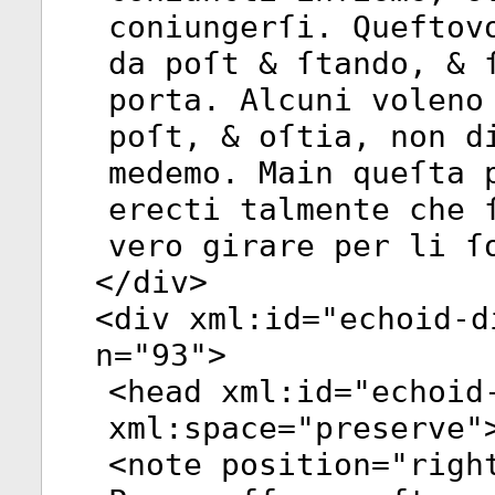
coniungerſi. Queftov
da poſt & ſtando, & 
porta. Alcuni voleno
poſt, & oſtia, non d
medemo. Main queſta 
erecti talmente che 
vero girare per li ſ
</
div
>
<
div
xml:id
="
echoid-d
n
="
93
">
<
head
xml:id
="
echoid
xml:space
="
preserve
"
<
note
position
="
righ