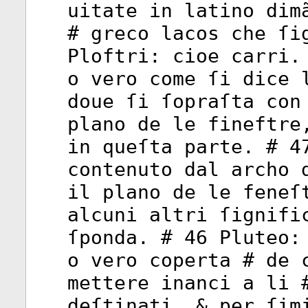
uitate in latino dim
# greco lacos che ſi
Ploftri: cioe carri.
o vero come ſi dice 
doue ſi ſopraſta con
plano de le fineftre
in queſta parte. # 4
contenuto dal archo 
il plano de le feneſ
alcuni altri ſignifi
ſponda. # 46 Pluteo:
o vero coperta # de 
mettere inanci a li 
deſtinati, & per ſim