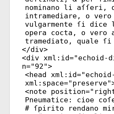
nominano li aſſeri, 
intramediare, o vero
vulgarmente ſi dice 
opera cocta, o vero 
tramediato, quale ſi
</
div
>
<
div
xml:id
="
echoid-d
n
="
92
">
<
head
xml:id
="
echoid
xml:space
="
preserve
"
<
note
position
="
righ
Pneumatice: cioe coſ
# ſpirito rendano mi