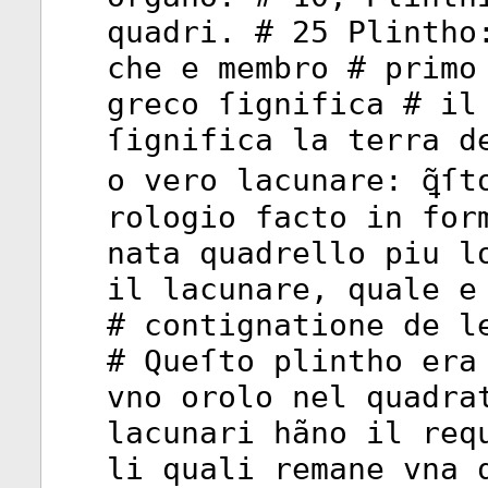
quadri. # 25 Plintho
che e membro # primo
greco ſignifica # il
ſignifica la terra d
o vero lacunare: ꝗ̃ſt
rologio facto in for
nata quadrello piu l
il lacunare, quale e
# contignatione de l
# Queſto plintho era
vno orolo nel quadra
lacunari hãno il req
li quali remane vna 