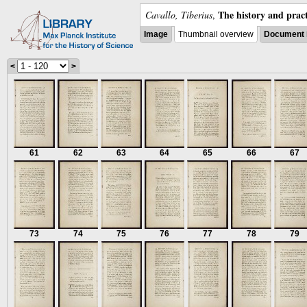
The history and pract
Cavallo, Tiberius
,
Image
Thumbnail overview
Document 
<
>
61
62
63
64
65
66
67
73
74
75
76
77
78
79