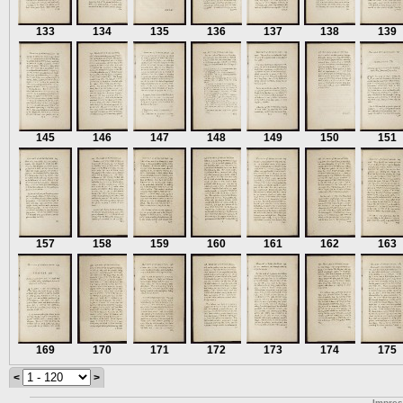
133
134
135
136
137
138
139
145
146
147
148
149
150
151
157
158
159
160
161
162
163
169
170
171
172
173
174
175
<
>
Impre