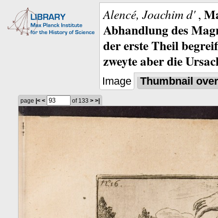
Ma
Alencé, Joachim d'
,
Abhandlung des Magne
der erste Theil begre
zweyte aber die Ursa
Image
Thumbnail ove
page
|<
<
of 133
>
>|