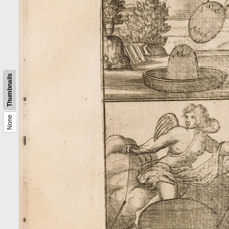
Thumbnails
None