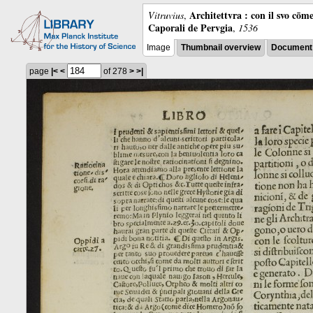
Architettvra : con il svo cōm
Vitruvius
,
Caporali de Pervgia
,
1536
Image
Thumbnail overview
Document 
page
|<
<
of 278
>
>|