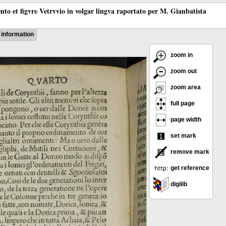
ento et figvre Vetrvvio in volgar lingva raportato per M. Gianbatista
information
zoom in
zoom out
zoom area
full page
page width
set mark
remove mark
get reference
digilib