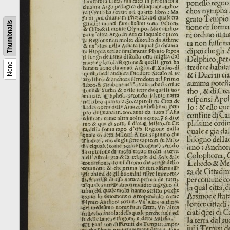
Thumbnails
None