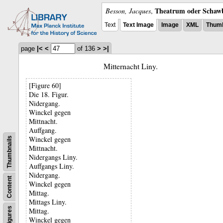
Theatrum oder Schawb
Besson, Jacques
,
Text
Text Image
Image
XML
Thumb
page
|<
<
of 136
>
>|
Mitternacht Liny.
[Figure 60]
Die 18. Figur.
Nidergang.
Winckel gegen
Mittnacht.
Auffgang.
Winckel gegen
Thumbnails
Mittnacht.
Nidergangs Liny.
Auffgangs Liny.
Nidergang.
Content
Winckel gegen
Mittag.
Mittags Liny.
Figures
Mittag.
Winckel gegen