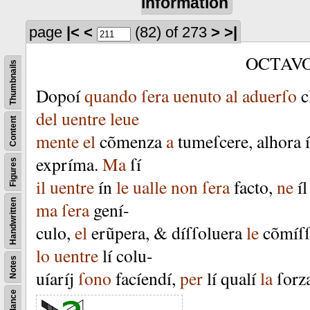
information
page
|<
<
(82)
of 273
>
>|
OCTAV
Thumbnails
Dopoí
quando
ſera
uenuto
al
aduerſo
c
del
uentre
leue
Content
mente
el
cõmenza
a
tumeſcere
,
alhora
expríma
.
Ma
ſí
Figures
il
uentre
ín
le
ualle
non
ſera
facto
,
ne
íl
Handwritten
ma
ſera
gení-
culo
,
el
erũpera
, &
díſſoluera
le
cõmíſſ
lo
uentre
lí
colu-
Notes
uíaríj
ſono
facíendí
,
per
lí
qualí
la
ſorz