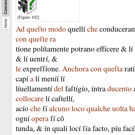
Concordance
[Figure 102]
None
Ad
queſto
modo
quellí
che
conducera
con
queſte
ra
tíone
polítamente
potrano
effícere
&
lí
&
lí
uentrí
, &
le
expreſſíone
.
Anchora
con
queſta
rat
capí
a
lí
meníí
lí
líuellamentí
del
faſtígío
,
íntra
ducento
collocare
lí
caſtellí
,
acío
che
ſí
alcuno
loco
qualche
uolta
h
ogní
opera
ſí
cõ
tunda
, &
ín
qualí
locí
ſía
facto
,
píu
fac