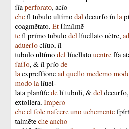
ſía
perforato
,
acío
che
íl
tubulo
ultímo
dal
decurſo
ín
la
p
coagmẽtato
.
Et
ſímílmẽ
te
íl
prímo
tubulo
del
líuellato
uẽtre
,
a
aduerſo
clíuo
,
íl
tubulo
ultímo
del
líuellato
uentre
ſía
at
ſaſſo
, &
íl
prío
de
la
expreſſíone
ad
quello
medemo
mod
modo
la
líuel-
lata
planítíe
de
lí
tubuli
, &
del
decurſo
extollera
.
Impero
che
el
ſole
naſcere
uno
uehemente
ſpír
talmẽte
che
ancho