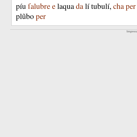
píu
ſalubre
e
laqua
da
lí
tubulí
,
cha
per
plũbo
per
Impre