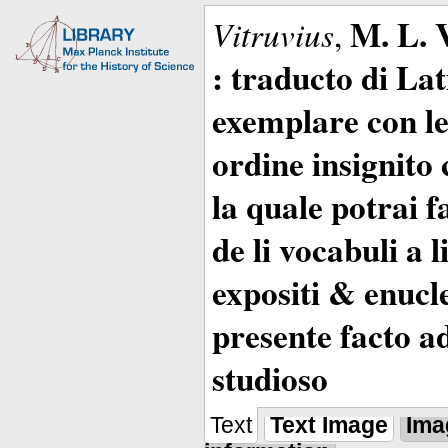
M. L. 
Vitruvius
,
: traducto di La
exemplare con le 
ordine insignito 
la quale potrai 
de li vocabuli a 
expositi & enucle
presente facto a
studioso
Text
Text Image
Ima