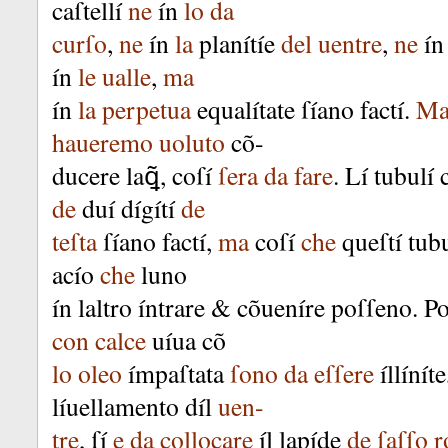
caſtellí
ne
ín
lo
da
curſo
,
ne
ín
la
planítíe
del
uentre
,
ne
ín
ín
le
ualle
,
ma
ín
la
perpetua
equalítate
ſíano
factí
.
M
haueremo
uoluto
cõ-
ducere
laꝗ̃
,
coſí
ſera
da
fare
.
Lí
tubulí
de
duí
dígítí
de
teſta
ſíano
factí
,
ma
coſí
che
queſtí
tubu
acío
che
luno
ín
laltro
íntrare
&
cõueníre
poſſeno
.
Po
con
calce
uíua
cõ
lo
oleo
ímpaſtata
ſono
da
eſſere
íllíníte
líuellamento
díl
uen-
tre
,
ſí
e
da
collocare
íl
lapíde
de
ſaſſo
r