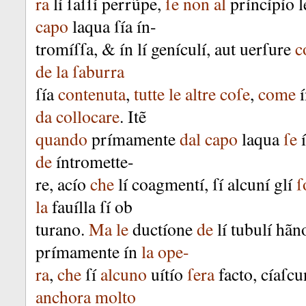
ra
lí
ſaſſí
perrũpe
,
ſe
non
al
príncípío
capo
laqua
ſía
ín-
tromíſſa
, &
ín
lí
genículí
,
aut
uerſure
c
de
la
ſaburra
ſía
contenuta
,
tutte
le
altre
coſe
,
come
da
collocare
.
Itẽ
quando
prímamente
dal
capo
laqua
ſe
de
íntromette-
re
,
acío
che
lí
coagmentí
,
ſí
alcuní
glí
ſ
la
fauílla
ſí
ob
turano
.
Ma
le
ductíone
de
lí
tubulí
hãn
prímamente
ín
la
ope-
ra
,
che
ſí
alcuno
uítío
ſera
facto
,
cíaſcu
anchora
molto