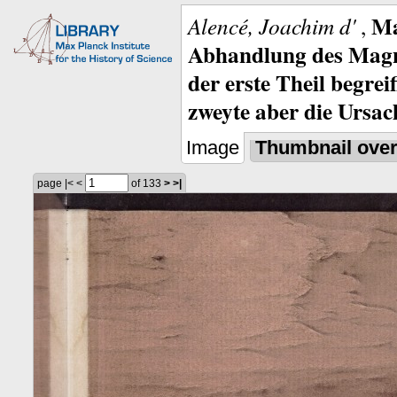
Ma
Alencé, Joachim d'
,
Abhandlung des Magne
der erste Theil begre
zweyte aber die Ursa
Image
Thumbnail ove
page
|<
<
of 133
>
>|