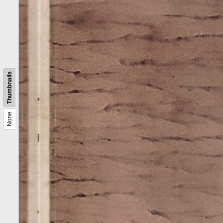
Thumbnails
None