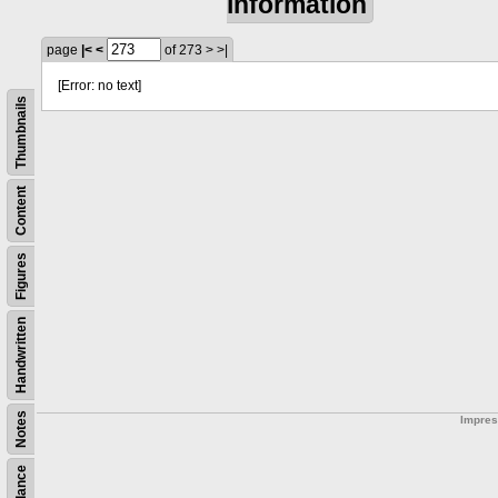
information
page
|<
<
of 273
>
>|
[Error: no text]
Thumbnails
Content
Figures
Handwritten
Notes
Impre