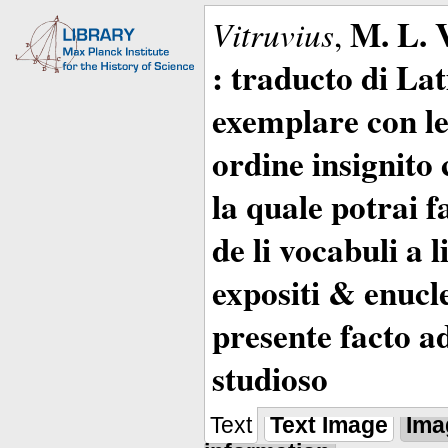
M. L. 
Vitruvius
,
: traducto di La
exemplare con le 
ordine insignito 
la quale potrai 
de li vocabuli a 
expositi & enucle
presente facto a
studioso
Text
Text Image
Ima