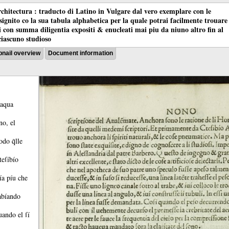
chitectura : traducto di Latino in Vulgare dal vero exemplare con le
nsignito co la sua tabula alphabetica per la quale potrai facilmente trouare
oci con summa diligentia expositi & enucleati mai piu da niuno altro fin al
ciascuno studioso
nail overview
Document information
laqua
no, el
do q̃lle
teſíbío
ía píu che
abíando
uando el ſí