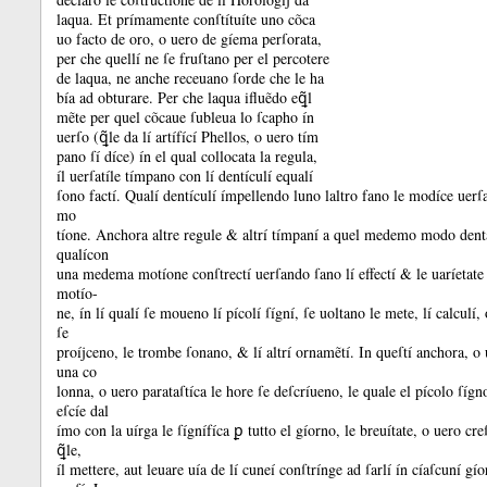
laqua.
Et prímamente conſtítuíte uno cõca
uo facto de oro, o uero de gíema perſorata,
per che quellí ne ſe fruſtano per el percotere
de laqua, ne anche receuano ſorde che le ha
bía ad obturare.
Per che laqua ifluẽdo eꝗ̃l
mẽte per quel cõcaue ſubleua lo ſcapho ín
uerſo (ꝗ̃le da lí artífící Phellos, o uero tím
pano ſí díce) ín el qual collocata la regula,
íl uerſatíle tímpano con lí dentículí equalí
ſono factí.
Qualí dentículí ímpellendo luno laltro fano le modíce uerſ
mo
tíone.
Anchora altre regule &
altrí tímpaní a quel medemo modo denta
qualícon
una medema motíone conſtrectí uerſando ſano lí effectí &
le uaríetate
motío-
ne, ín lí qualí ſe moueno lí pícolí ſígní, ſe uoltano le mete, lí calculí,
ſe
proíjceno, le trombe ſonano, &
lí altrí ornamẽtí.
In queſtí anchora, o 
una co
lonna, o uero parataſtíca le hore ſe deſcríueno, le quale el pícolo ſígn
eſcíe dal
ímo con la uírga le ſígnífíca ꝑ tutto el gíorno, le breuítate, o uero cre
ꝗ̃le,
íl mettere, aut leuare uía de lí cuneí conſtrínge ad ſarlí ín cíaſcuní gí