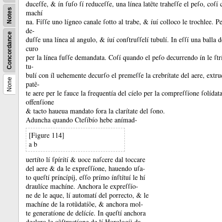
duceſfe, &
ín ſuſo ſí reduceſſe, una línea latẽte traheſſe el peſo, coſí 
Notes
machí
na.
Fíſſe uno lígneo canale ſotto al trabe, &
íuí colloco le trochlee.
Pe
de-
Concordance
duſſe una línea al angulo, &
íuí conſtruſſelí tubulí.
In eſſí una balla 
curo
per la línea fuſſe demandata.
Coſí quando el peſo decurrendo ín le ſtrí
tu-
bulí con íl uehemente decurſo el premeſſe la crebrítate del aere, extr
None
patẽ-
te aere per le fauce la frequentía del cíelo per la compreſſíone ſolídat
offenſíone
&
tacto haueua mandato fora la clarítate del ſono.
Aduncha quando Cteſíbío hebe anímad-
[Figure 114]
a b
uertíto lí ſpírítí &
uoce naſcere dal toccare
del aere &
da le expreſſíone, hauendo uſa-
to queſtí príncípíj, eſſo prímo ínſtítuí le hí
draulíce machíne.
Anchora le expreſſío-
ne de le aque, lí automatí del porrecto, &
le
machíne de la rotũdatíõe, &
anchora mol-
te generatíone de delícíe.
In queſtí anchora
declaro le cõſtructíone de lí Horologíj da