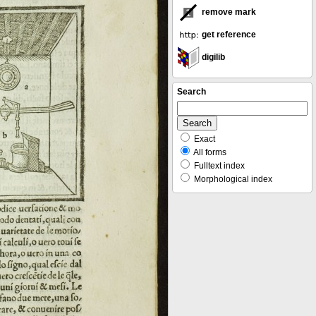
remove mark
get reference
digilib
Search
Exact
All forms
Fulltext index
Morphological index