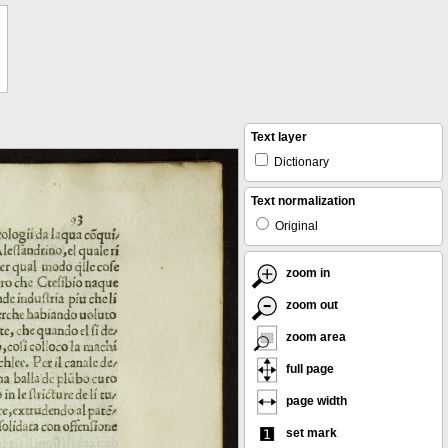
Text layer
Dictionary
Text normalization
Original
zoom in
zoom out
zoom area
full page
page width
set mark