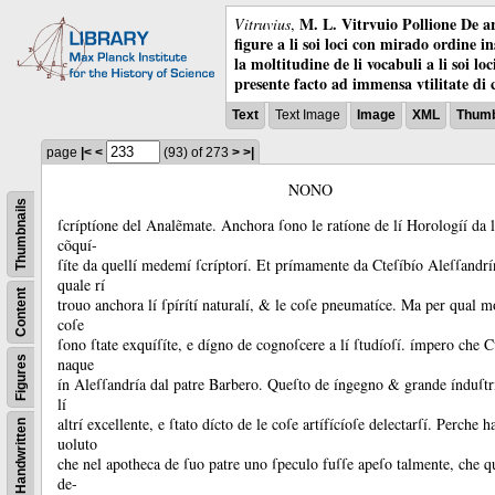
M. L. Vitrvuio Pollione De ar
Vitruvius
,
figure a li soi loci con mirado ordine i
la moltitudine de li vocabuli a li soi l
presente facto ad immensa vtilitate di 
Text
Text Image
Image
XML
Thumb
page
|<
<
(93)
of 273
>
>|
NONO
Thumbnails
ſcríptíone del Analẽmate.
Anchora ſono le ratíone de lí Horologíí da 
cõquí-
ſíte da quellí medemí ſcríptorí.
Et prímamente da Cteſíbío Aleſſandrí
quale rí
Content
trouo anchora lí ſpírítí naturalí, &
le coſe pneumatíce.
Ma per qual mo
coſe
ſono ſtate exquíſíte, e dígno de cognoſcere a lí ſtudíoſí.
ímpero che C
Figures
naque
ín Aleſſandría dal patre Barbero.
Queſto de íngegno &
grande índuſtr
lí
altrí excellente, e ſtato dícto de le coſe artífícíoſe delectarſí.
Perche h
Handwritten
uoluto
che nel apotheca de ſuo patre uno ſpeculo fuſſe apeſo talmente, che q
de-