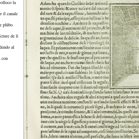
colloco la
r íl canale
de plũbo
cture de lí
udendo al
a con