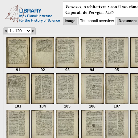
Architettvra : con il svo cōm
Vitruvius
,
Caporali de Pervgia
,
1536
Image
Thumbnail overview
Document 
<
>
91
92
93
94
95
103
104
105
106
107