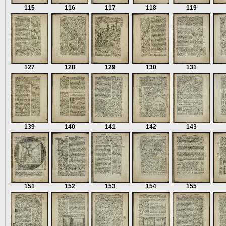
115
116
117
118
119
127
128
129
130
131
139
140
141
142
143
151
152
153
154
155