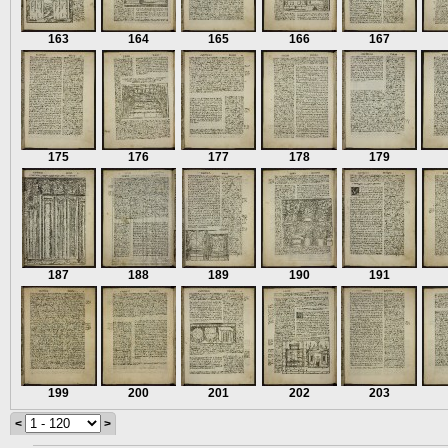
163
164
165
166
167
175
176
177
178
179
187
188
189
190
191
199
200
201
202
203
<
>