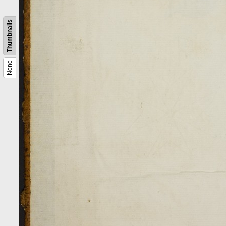
Thumbnails
None