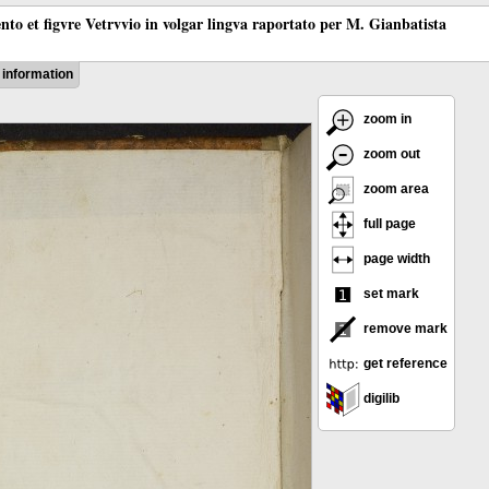
ento et figvre Vetrvvio in volgar lingva raportato per M. Gianbatista
information
zoom in
zoom out
zoom area
full page
page width
set mark
remove mark
get reference
digilib