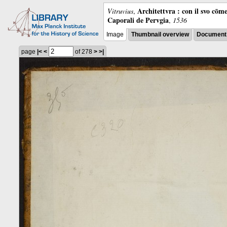
Architettvra : con il svo cōm
Vitruvius
,
Caporali de Pervgia
,
1536
Image
Thumbnail overview
Document 
page
|<
<
of 278
>
>|