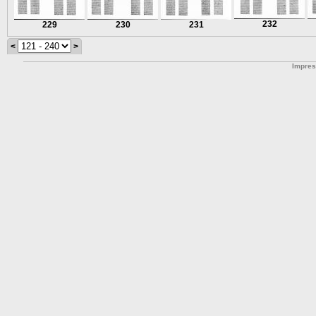
232
229
230
231
<
>
Impre