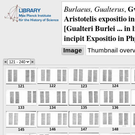
Gv
Burlaeus, Gualterus
,
Aristotelis expositio i
[Gualteri Burlei ... in
incipit Expositio in Ph
Image
Thumbnail over
<
>
122
124
121
123
133
134
135
136
146
147
148
145