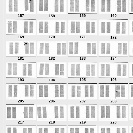
157
159
160
158
169
170
171
172
181
182
183
184
193
195
196
194
205
206
207
208
217
218
219
220